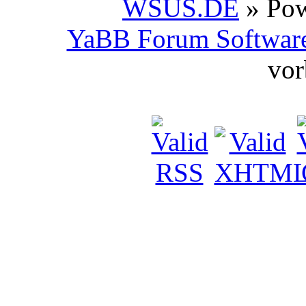
WSUS.DE
» Po
YaBB Forum Softwar
vor