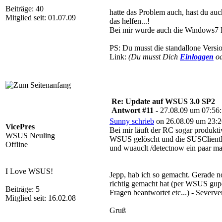
Beiträge: 40
hatte das Problem auch, hast du a
Mitglied seit: 01.07.09
das helfen...!
Bei mir wurde auch die Windows7 R
PS: Du musst die standallone Versi
Link:
(Du musst Dich
Einloggen
o
Re: Update auf WSUS 3.0 SP2
Antwort #11 -
27.08.09 um 07:56
Sunny schrieb
on 26.08.09 um 23:2
VicePres
Bei mir läuft der RC sogar produkti
WSUS Neuling
WSUS gelöscht und die SUSClientI
Offline
und wuauclt /detectnow ein paar mal
I Love WSUS!
Jepp, hab ich so gemacht. Gerade n
richtig gemacht hat (per WSUS gupdat
Beiträge: 5
Fragen beantwortet etc...) - Severve
Mitglied seit: 16.02.08
Gruß