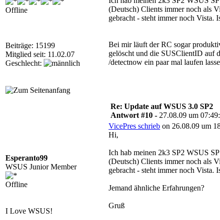
Ich hab meinen 2k3 SP2 WSUS SP1
(Deutsch) Clients immer noch als Vi
Offline
gebracht - steht immer noch Vista. Is
Bei mir läuft der RC sogar produkt
Beiträge: 15199
gelöscht und die SUSClientID auf 
Mitglied seit: 11.02.07
/detectnow ein paar mal laufen lasse
Geschlecht:
Re: Update auf WSUS 3.0 SP2
Antwort #10 -
27.08.09 um 07:49
VicePres schrieb
on 26.08.09 um 18
Hi,
Ich hab meinen 2k3 SP2 WSUS SP1
Esperanto99
(Deutsch) Clients immer noch als Vi
WSUS Junior Member
gebracht - steht immer noch Vista. Is
Offline
Jemand ähnliche Erfahrungen?
Gruß
I Love WSUS!