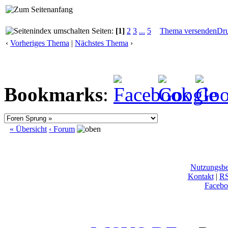
Seiten:
[1]
2
3
...
5
Thema versenden
Dr
‹
Vorheriges Thema
|
Nächstes Thema
›
Bookmarks
:
« Übersicht
‹ Forum
Nutzungsb
Kontakt
|
R
Facebo