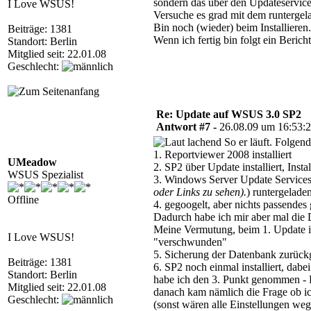
sondern das über den Updateservic
I Love WSUS!
Versuche es grad mit dem runterge
Bin noch (wieder) beim Installieren.
Beiträge: 1381
Wenn ich fertig bin folgt ein Bericht
Standort: Berlin
Mitglied seit: 22.01.08
Geschlecht:
Re: Update auf WSUS 3.0 SP2
Antwort #7 -
26.08.09 um 16:53:
So er läuft. Folgende
1. Reportviewer 2008 installiert
UMeadow
2. SP2 über Update installiert, Inst
WSUS Spezialist
3. Windows Server Update Services
oder Links zu sehen).
) runtergeladen
Offline
4. gegoogelt, aber nichts passendes
Dadurch habe ich mir aber mal die
Meine Vermutung, beim 1. Update i
I Love WSUS!
"verschwunden"
5. Sicherung der Datenbank zurückge
Beiträge: 1381
6. SP2 noch einmal installiert, dab
Standort: Berlin
habe ich den 3. Punkt genommen - R
Mitglied seit: 22.01.08
danach kam nämlich die Frage ob ich
Geschlecht:
(sonst wären alle Einstellungen we