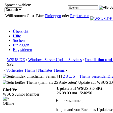
Sprache wählen:
Willkommen Gast. Bitte
Einloggen
oder
Registrieren
Übersicht
Hilfe
Suchen
Einloggen
Registrieren
WSUS.DE
›
Windows Server Update Services
›
Installation und
SP2
‹
Vorheriges Thema
|
Nächstes Thema
›
Seiten:
[1]
2
3
...
5
Thema versenden
Dr
Update auf WSUS 3.0
Update auf WSUS 3.0 SP2
ChrisVe
26.08.09 um 15:46:56
WSUS Junior Member
Hallo zusammen,
Offline
hat jemand von Euch das Update s