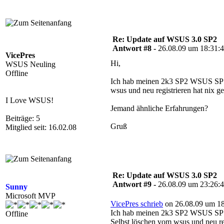
Re: Update auf WSUS 3.0 SP2
Antwort #8 -
26.08.09 um 18:31:
VicePres
Hi,
WSUS Neuling
Offline
Ich hab meinen 2k3 SP2 WSUS SP1 h
wsus und neu registrieren hat nix geb
I Love WSUS!
Jemand ähnliche Erfahrungen?
Beiträge: 5
Gruß
Mitglied seit: 16.02.08
Re: Update auf WSUS 3.0 SP2
Antwort #9 -
26.08.09 um 23:26:
Sunny
Microsoft MVP
VicePres schrieb
on 26.08.09 um 18
Ich hab meinen 2k3 SP2 WSUS SP1 h
Offline
Selbst löschen vom wsus und neu regi