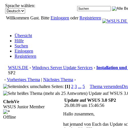
Sprache wählen:
Willkommen Gast. Bitte
Einloggen
oder
Registrieren
Übersicht
Hilfe
Suchen
Einloggen
Registrieren
WSUS.DE
›
Windows Server Update Services
›
Installation und
SP2
‹
Vorheriges Thema
|
Nächstes Thema
›
Seiten:
[1]
2
3
...
5
Thema versenden
Dr
Update auf WSUS 3.0
Update auf WSUS 3.0 SP2
ChrisVe
26.08.09 um 15:46:56
WSUS Junior Member
Hallo zusammen,
Offline
hat jemand von Euch das Update s