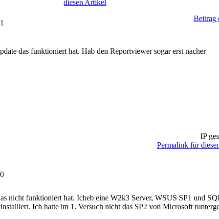
diesen Artikel
Beitrag
31
date das funktioniert hat. Hab den Reportviewer sogar erst nacher
IP ges
Permalink für diesen
00
as nicht funktioniert hat. Icheb eine W2k3 Server, WSUS SP1 und S
nstalliert. Ich hatte im 1. Versuch nicht das SP2 von Microsoft runte