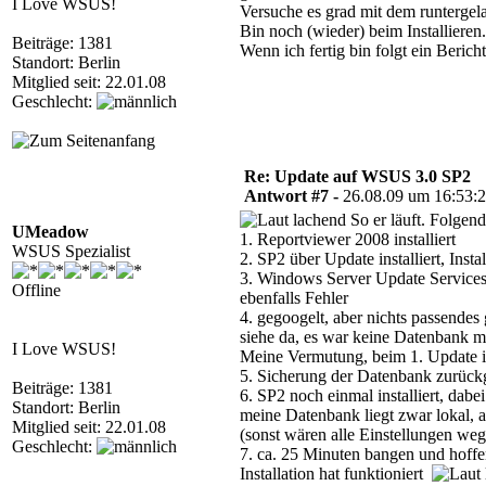
I Love WSUS!
Versuche es grad mit dem runterge
Bin noch (wieder) beim Installieren.
Beiträge: 1381
Wenn ich fertig bin folgt ein Bericht
Standort: Berlin
Mitglied seit: 22.01.08
Geschlecht:
Re: Update auf WSUS 3.0 SP2
Antwort #7 -
26.08.09 um 16:53:
So er läuft. Folgende
UMeadow
1. Reportviewer 2008 installiert
WSUS Spezialist
2. SP2 über Update installiert, Inst
3. Windows Server Update Services
Offline
ebenfalls Fehler
4. gegoogelt, aber nichts passende
siehe da, es war keine Datenbank 
I Love WSUS!
Meine Vermutung, beim 1. Update i
5. Sicherung der Datenbank zurückge
Beiträge: 1381
6. SP2 noch einmal installiert, da
Standort: Berlin
meine Datenbank liegt zwar lokal, a
Mitglied seit: 22.01.08
(sonst wären alle Einstellungen we
Geschlecht:
7. ca. 25 Minuten bangen und hoffe
Installation hat funktioniert