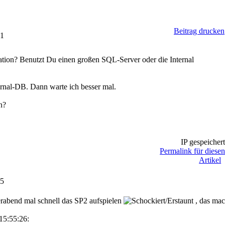
Beitrag drucken
51
ation? Benutzt Du einen großen SQL-Server oder die Internal
rnal-DB. Dann warte ich besser mal.
n?
IP gespeicher
Permalink für diese
Artikel
55
erabend mal schnell das SP2 aufspielen
, das mac
15:55:26: