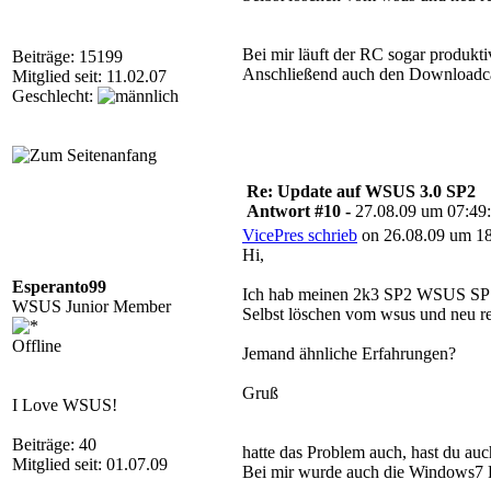
Bei mir läuft der RC sogar produkt
Beiträge: 15199
Anschließend auch den Downloadcac
Mitglied seit: 11.02.07
Geschlecht:
Re: Update auf WSUS 3.0 SP2
Antwort #10 -
27.08.09 um 07:49
VicePres schrieb
on 26.08.09 um 18
Hi,
Esperanto99
Ich hab meinen 2k3 SP2 WSUS SP1 h
WSUS Junior Member
Selbst löschen vom wsus und neu regi
Offline
Jemand ähnliche Erfahrungen?
Gruß
I Love WSUS!
Beiträge: 40
hatte das Problem auch, hast du au
Mitglied seit: 01.07.09
Bei mir wurde auch die Windows7 R