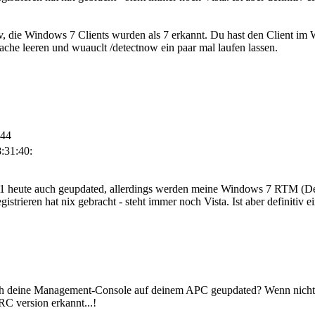
iv, die Windows 7 Clients wurden als 7 erkannt. Du hast den Client 
he leeren und wuauclt /detectnow ein paar mal laufen lassen.
:44
:31:40:
eute auch geupdated, allerdings werden meine Windows 7 RTM (Deuts
strieren hat nix gebracht - steht immer noch Vista. Ist aber definitiv e
ch deine Management-Console auf deinem APC geupdated? Wenn nicht, s
C version erkannt...!