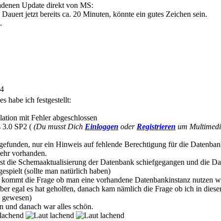
ladenen Update direkt von MS:
 Dauert jetzt bereits ca. 20 Minuten, könnte ein gutes Zeichen sein.
.
24
s habe ich festgestellt:
allation mit Fehler abgeschlossen
 3.0 SP2 (
(Du musst Dich
Einloggen
oder
Registrieren
um Multimedia
s gefunden, nur ein Hinweis auf fehlende Berechtigung für die Datenb
mehr vorhanden.
st die Schemaaktualisierung der Datenbank schiefgegangen und die 
spielt (sollte man natürlich haben)
bei kommt die Frage ob man eine vorhandene Datenbankinstanz nutzen w
ber egal es hat geholfen, danach kam nämlich die Frage ob ich in diese
g gewesen)
n und danach war alles schön.