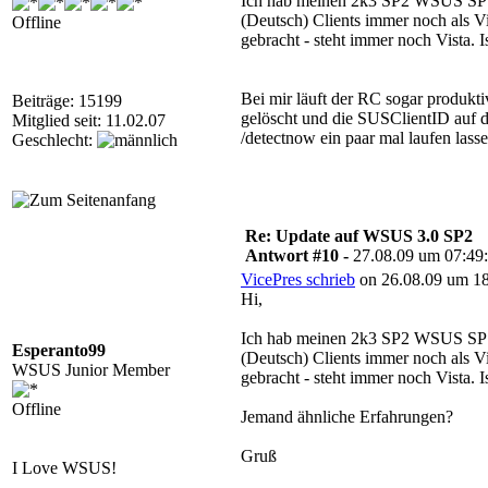
Ich hab meinen 2k3 SP2 WSUS SP1
(Deutsch) Clients immer noch als Vi
Offline
gebracht - steht immer noch Vista. Is
Bei mir läuft der RC sogar produkt
Beiträge: 15199
gelöscht und die SUSClientID auf 
Mitglied seit: 11.02.07
/detectnow ein paar mal laufen lasse
Geschlecht:
Re: Update auf WSUS 3.0 SP2
Antwort #10 -
27.08.09 um 07:49
VicePres schrieb
on 26.08.09 um 18
Hi,
Ich hab meinen 2k3 SP2 WSUS SP1
Esperanto99
(Deutsch) Clients immer noch als Vi
WSUS Junior Member
gebracht - steht immer noch Vista. Is
Offline
Jemand ähnliche Erfahrungen?
Gruß
I Love WSUS!