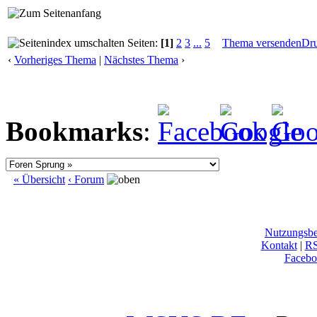
Seiten:
[1]
2
3
...
5
Thema versenden
Dr
‹
Vorheriges Thema
|
Nächstes Thema
›
Bookmarks
:
« Übersicht
‹ Forum
Nutzungsb
Kontakt
|
R
Facebo