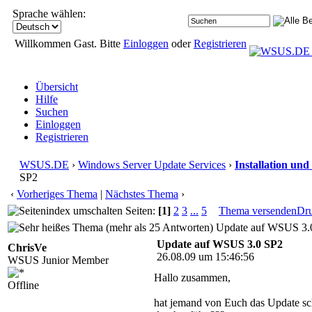
Sprache wählen:
Willkommen Gast. Bitte
Einloggen
oder
Registrieren
Übersicht
Hilfe
Suchen
Einloggen
Registrieren
WSUS.DE
›
Windows Server Update Services
›
Installation und
SP2
‹
Vorheriges Thema
|
Nächstes Thema
›
Seiten:
[1]
2
3
...
5
Thema versenden
Dr
Update auf WSUS 3.0
Update auf WSUS 3.0 SP2
ChrisVe
26.08.09 um 15:46:56
WSUS Junior Member
Hallo zusammen,
Offline
hat jemand von Euch das Update s