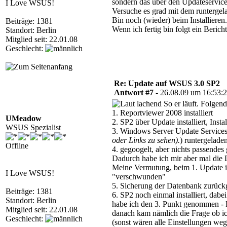
sondern das über den Updateservic
I Love WSUS!
Versuche es grad mit dem runterge
Bin noch (wieder) beim Installieren.
Beiträge: 1381
Wenn ich fertig bin folgt ein Bericht
Standort: Berlin
Mitglied seit: 22.01.08
Geschlecht:
Re: Update auf WSUS 3.0 SP2
Antwort #7 -
26.08.09 um 16:53:
So er läuft. Folgende
1. Reportviewer 2008 installiert
UMeadow
2. SP2 über Update installiert, Inst
WSUS Spezialist
3. Windows Server Update Services
oder Links zu sehen).
) runtergeladen
Offline
4. gegoogelt, aber nichts passendes
Dadurch habe ich mir aber mal die
Meine Vermutung, beim 1. Update i
I Love WSUS!
"verschwunden"
5. Sicherung der Datenbank zurückge
Beiträge: 1381
6. SP2 noch einmal installiert, dab
Standort: Berlin
habe ich den 3. Punkt genommen - R
Mitglied seit: 22.01.08
danach kam nämlich die Frage ob ich
Geschlecht:
(sonst wären alle Einstellungen we