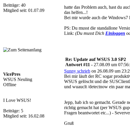
Beiträge: 40
hatte das Problem auch, hast du a
Mitglied seit: 01.07.09
das helfen...!
Bei mir wurde auch die Windows7 R
PS: Du musst die standallone Versi
Link:
(Du musst Dich
Einloggen
o
Re: Update auf WSUS 3.0 SP2
Antwort #11 -
27.08.09 um 07:56
Sunny schrieb
on 26.08.09 um 23:2
VicePres
Bei mir läuft der RC sogar produkti
WSUS Neuling
WSUS gelöscht und die SUSClientI
Offline
und wuauclt /detectnow ein paar mal
I Love WSUS!
Jepp, hab ich so gemacht. Gerade n
richtig gemacht hat (per WSUS gupdat
Beiträge: 5
Fragen beantwortet etc...) - Severve
Mitglied seit: 16.02.08
Gruß