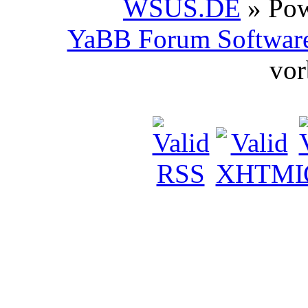
WSUS.DE
» Po
YaBB Forum Softwar
vor