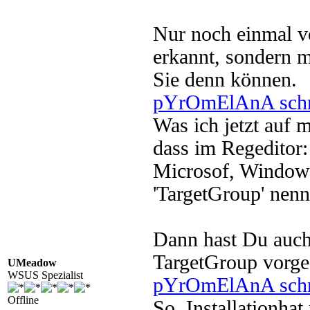
Nur noch einmal v
erkannt, sondern 
Sie denn können.
pYrOmElAnA schr
Was ich jetzt auf 
dass im Regeditor:
Microsof, Windows 
'TargetGroup' nenn
Dann hast Du auch 
TargetGroup vorge
UMeadow
WSUS Spezialist
pYrOmElAnA schr
Offline
So, Installationhat