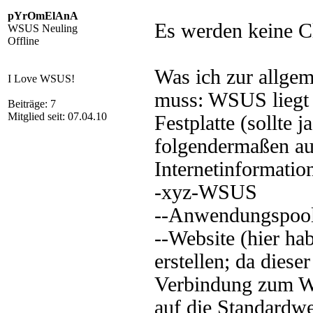
pYrOmElAnA
Es werden keine Cl
WSUS Neuling
Offline
Was ich zur allge
I Love WSUS!
muss: WSUS liegt n
Beiträge: 7
Mitglied seit: 07.04.10
Festplatte (sollte 
folgendermaßen au
Internetinformatio
-xyz-WSUS
--Anwendungspool
--Website (hier hab
erstellen; da diese
Verbindung zum We
auf die Standardweb