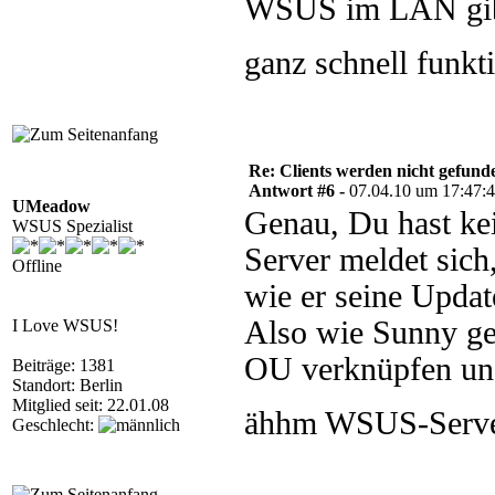
WSUS im LAN gibt
ganz schnell funkt
Re: Clients werden nicht gefund
Antwort #6 -
07.04.10 um 17:47:
UMeadow
Genau, Du hast ke
WSUS Spezialist
Server meldet sich
Offline
wie er seine Updat
Also wie Sunny ge
I Love WSUS!
OU verknüpfen un
Beiträge: 1381
Standort: Berlin
Mitglied seit: 22.01.08
ähhm WSUS-Serv
Geschlecht: