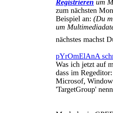
Registrieren
um Mu
zum nächsten Mont
Beispiel an:
(Du m
um Multimediadate
nächstes machst 
pYrOmElAnA schr
Was ich jetzt auf 
dass im Regeditor:
Microsof, Windows 
'TargetGroup' nennt