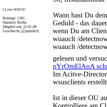
I Love WSUS!
Wann hast Du denn 
Beiträge: 1381
Geduld - das dauer
Standort: Berlin
Mitglied seit: 22.01.08
wenn Du am Clie
Geschlecht:
wuauclt /detectno
wuauclt /detectnow
gelesen und versu
pYrOmElAnA schr
Im Acitve-Directo
wsusclients erstellt
Ist in dieser OU a
Kontrolliere am Cl