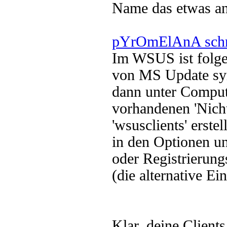
Name das etwas and
pYrOmElAnA schr
Im WSUS ist folgen
von MS Update sy
dann unter Comput
vorhandenen 'Nicht
'wsusclients' erstell
in den Optionen un
oder Registrierung
(die alternative Ei
Klar, deine Client