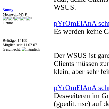
WSUS.
Sunny
Microsoft MVP
pYrOmElAnA schr
Offline
Es werden keine Cl
Beiträge: 15199
Mitglied seit: 11.02.07
Geschlecht:
Der WSUS ist ganz
Clients müssen z
klein, aber sehr fei
pYrOmElAnA schr
Desweiteren im Gru
(gpedit.msc) auf 