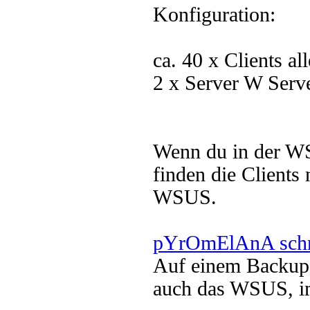
Konfiguration:
ca. 40 x Clients a
2 x Server W Serv
Wenn du in der WS
finden die Client
WSUS.
pYrOmElAnA schr
Auf einem Backup-S
auch das WSUS, i