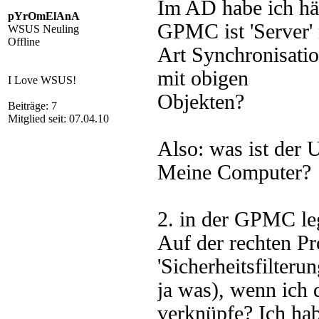
Im AD habe ich hän
pYrOmElAnA
GPMC ist 'Server' 
WSUS Neuling
Offline
Art Synchronisatio
mit obigen
I Love WSUS!
Objekten?
Beiträge: 7
Mitglied seit: 07.04.10
Also: was ist der
Meine Computer?
2. in der GPMC leg
Auf der rechten Pr
'Sicherheitsfilter
ja was), wenn ich 
verknüpfe? Ich hab