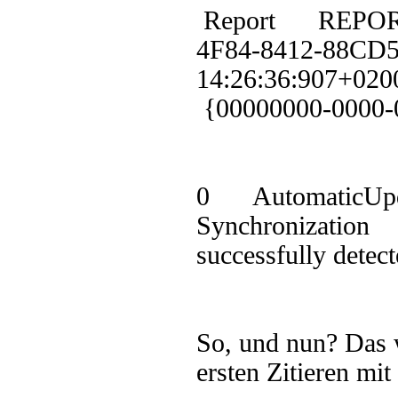
Report REPORT
4F84-8412-88CD
14:26:36:90
{00000000-000
0 AutomaticUp
Synchronization
successfully detect
So, und nun? Das w
ersten Zitieren 