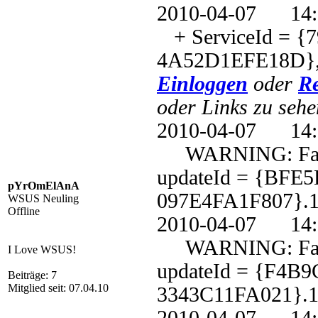
2010-04-07 1
+ ServiceId = {
4A52D1EFE18D},
Einloggen
oder
Re
oder Links zu sehe
2010-04-07 1
WARNING: Failed 
updateId = {BFE
pYrOmElAnA
097E4FA1F807}.1
WSUS Neuling
Offline
2010-04-07 1
WARNING: Failed 
I Love WSUS!
updateId = {F4B
Beiträge: 7
Mitglied seit: 07.04.10
3343C11FA021}.1