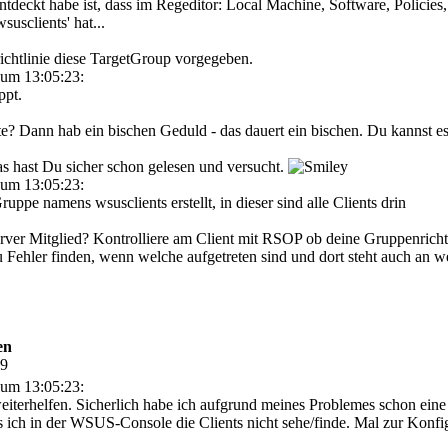
tdeckt habe ist, dass im Regeditor: Local Machine, Software, Policies
susclients' hat...
chtlinie diese TargetGroup vorgegeben.
um 13:05:23:
ppt.
te? Dann hab ein bischen Geduld - das dauert ein bischen. Du kannst 
as hast Du sicher schon gelesen und versucht.
um 13:05:23:
uppe namens wsusclients erstellt, in dieser sind alle Clients drin
rver Mitglied? Kontrolliere am Client mit RSOP ob deine Gruppenrichtl
 Fehler finden, wenn welche aufgetreten sind und dort steht auch an w
en
59
um 13:05:23:
 weiterhelfen. Sicherlich habe ich aufgrund meines Problemes schon ei
ass ich in der WSUS-Console die Clients nicht sehe/finde. Mal zur Konfi