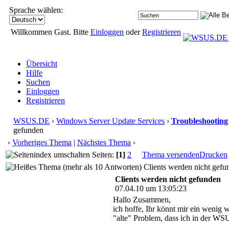
Sprache wählen:
Willkommen Gast. Bitte
Einloggen
oder
Registrieren
Übersicht
Hilfe
Suchen
Einloggen
Registrieren
WSUS.DE
›
Windows Server Update Services
›
Troubleshooting
gefunden
‹
Vorheriges Thema
|
Nächstes Thema
›
Seiten:
[1]
2
Thema versenden
Drucken
Clients werden nicht gefu
Clients werden nicht gefunden
07.04.10 um 13:05:23
Hallo Zusammen,
ich hoffe, Ihr könnt mir ein wenig 
"alte" Problem, dass ich in der WSU