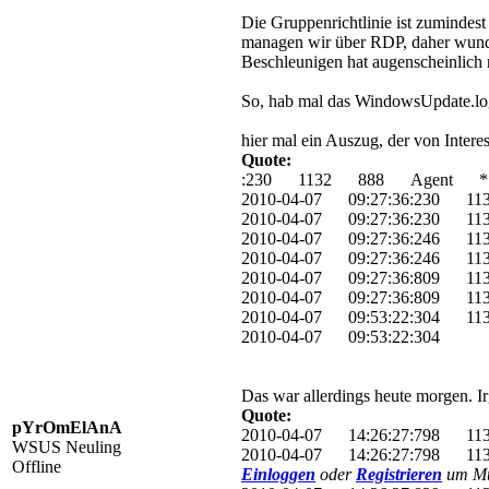
Die Gruppenrichtlinie ist zumindes
managen wir über RDP, daher wundert
Beschleunigen hat augenscheinlich n
So, hab mal das WindowsUpdate.log 
hier mal ein Auszug, der von Intere
Quote:
:230 1132 888 Agent ********
2010-04-07 09:27:36:230 1
2010-04-07 09:27:36:230 11
2010-04-07 09:27:36:246 113
2010-04-07 09:27:36:246 113
2010-04-07 09:27:36:809 1132
2010-04-07 09:27:36:809 113
2010-04-07 09:53:22:304 113
2010-04-07 09:53:22:304
Das war allerdings heute morgen. I
Quote:
pYrOmElAnA
2010-04-07 14:26:27:798 11
WSUS Neuling
2010-04-07 14:26:27:798 11
Offline
Einloggen
oder
Registrieren
um Mul