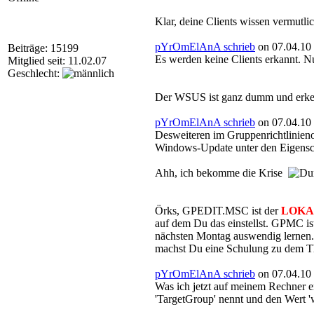
Klar, deine Clients wissen vermutl
pYrOmElAnA schrieb
on 07.04.10 
Beiträge: 15199
Es werden keine Clients erkannt. N
Mitglied seit: 11.02.07
Geschlecht:
Der WSUS ist ganz dumm und erkenn
pYrOmElAnA schrieb
on 07.04.10 
Desweiteren im Gruppenrichtlinie
Windows-Update unter den Eigenscha
Ahh, ich bekomme die Krise
Örks, GPEDIT.MSC ist der
LOKA
auf dem Du das einstellst. GPMC is
nächsten Montag auswendig lernen. 
machst Du eine Schulung zu dem 
pYrOmElAnA schrieb
on 07.04.10 
Was ich jetzt auf meinem Rechner en
'TargetGroup' nennt und den Wert 'ws