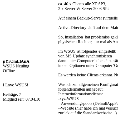
ca. 40 x Clients alle XP SP3,
2 x Server W Server 2003 SP2
Auf einem Backup-Server (virtuel
Active-Directory läuft auf dem Main
So, Installation hat problemlos gekl
physischen Rechner, nur mal als A
Im WSUS ist folgendes eingestellt:
von MS Update synchronisieren
dann unter Computer habe ich zusätz
pYrOmElAnA
in den Optionen unter Computer 'Gru
WSUS Neuling
Offline
Es werden keine Clients erkannt. N
Was ich zur allgemeinen Konfigurati
I Love WSUS!
folgendermaßen aufgebaut:
Internetinformationsdienste
Beiträge: 7
-xyz-WSUS
Mitglied seit: 07.04.10
--Anwendungspools (DefaultAppPo
--Website (hier habe ich mal versuch
zurück auf die Standardwebseite...)