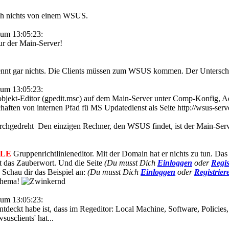
ich nichts von einem WSUS.
um 13:05:23:
ur der Main-Server!
t gar nichts. Die Clients müssen zum WSUS kommen. Der Unterschied 
um 13:05:23:
nobjekt-Editor (gpedit.msc) auf dem Main-Server unter Comp-Konfig
ften von internen Pfad fü MS Updatedienst als Seite http://wsus-serv
Den einzigen Rechner, den WSUS findet, ist der Main-Serve
LE
Gruppenrichtlinieneditor. Mit der Domain hat er nichts zu tun. Das 
t das Zauberwort. Und die Seite
(Du musst Dich
Einloggen
oder
Regis
Schau dir das Beispiel an:
(Du musst Dich
Einloggen
oder
Registrier
Thema!
um 13:05:23:
tdeckt habe ist, dass im Regeditor: Local Machine, Software, Policies
usclients' hat...