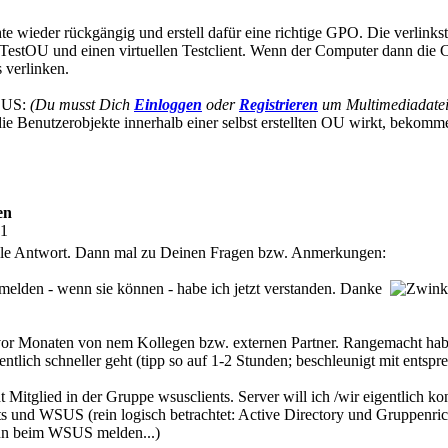
eder rückgängig und erstell dafür eine richtige GPO. Die verlinkst 
ne TestOU und einen virtuellen Testclient. Wenn der Computer dann die 
 verlinken.
WSUS:
(Du musst Dich
Einloggen
oder
Registrieren
um Multimediadateie
ie Benutzerobjekte innerhalb einer selbst erstellten OU wirkt, bekommen
en
51
elle Antwort. Dann mal zu Deinen Fragen bzw. Anmerkungen:
melden - wenn sie können - habe ich jetzt verstanden. Danke
vor Monaten von nem Kollegen bzw. externen Partner. Rangemacht habe 
entlich schneller geht (tipp so auf 1-2 Stunden; beschleunigt mit ents
 Mitglied in der Gruppe wsusclients. Server will ich /wir eigentlich k
ts und WSUS (rein logisch betrachtet: Active Directory und Gruppenric
nn beim WSUS melden...)