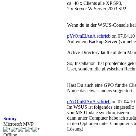
ca. 40 x Clients alle XP SP3,
2 x Server W Server 2003 SP2
Wenn du in der WSUS-Console keine
pYrOmElAnA schrieb
on 07.04.10 
Auf einem Backup-Server (virtuel
Active-Directory läuft auf dem Main
So, Installation hat problemlos gekl
User, sondern die physischen Rechn
Hast Du auch eine GPO für die Clie
Name das etwas anders suggeriert.
pYrOmElAnA schrieb
on 07.04.10 
Im WSUS ist folgendes eingestellt:
von MS Update synchronisieren
dann unter Computer habe ich zusätz
Sunny
in den Optionen unter Computer 'Gru
Microsoft MVP
Lösung)
Offline