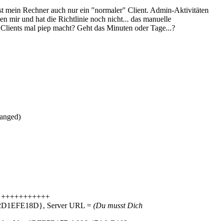
st mein Rechner auch nur ein "normaler" Client. Admin-Aktivitäten
n mir und hat die Richtlinie noch nicht... das manuelle
r Clients mal piep macht? Geht das Minuten oder Tage...?
anged)
 +++++++++++
D1EFE18D}, Server URL =
(Du musst Dich