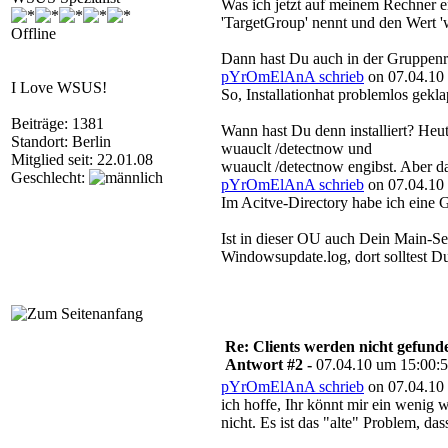
Was ich jetzt auf meinem Rechner en
'TargetGroup' nennt und den Wert 'w
Offline
Dann hast Du auch in der Gruppenri
pYrOmElAnA schrieb
on 07.04.10 
I Love WSUS!
So, Installationhat problemlos gekla
Beiträge: 1381
Wann hast Du denn installiert? Heu
Standort: Berlin
wuauclt /detectnow und
Mitglied seit: 22.01.08
wuauclt /detectnow engibst. Aber d
Geschlecht:
pYrOmElAnA schrieb
on 07.04.10 
Im Acitve-Directory habe ich eine Gr
Ist in dieser OU auch Dein Main-Se
Windowsupdate.log, dort solltest Du
Re: Clients werden nicht gefund
Antwort #2 -
07.04.10 um 15:00:
pYrOmElAnA schrieb
on 07.04.10 
ich hoffe, Ihr könnt mir ein wenig
nicht. Es ist das "alte" Problem, d