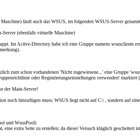
le Maschine) läuft auch das WSUS, im folgenden WSUS-Server genann
-Server (ebenfalls virtuelle Maschine)
appt. Im Acitve-Directory habe ich eine Gruppe namens wsusclients erstell
nmerkung).
lich zum schon vorhandenen 'Nicht zugewiesene...' eine Gruppe 'wsuscli
ppenrichtlinie oder Registrierungseinstellungen verwenden' markiert (d
ur der Main-Server!
on noch hinzufügen muss: WSUS liegt nicht auf C:\ , sondern auf einer z
ol und WsusPool)
t, eine extra Seite zu erstellen; da dieser Versuch kläglich gescheiter