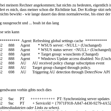
t bei meinem Rechner angekommen; hat nichts zu bedeuten, eigentlich i
 es mich, dass meiner schon die Richtlinie hat. Der Kollege sitzt nebe
ichts bewirkt - wie lange dauert das denn normalerweise, bis einer de
rausgesucht und ... boah ist das lang
sse sein kann
*** Agent: Refreshing global settings cache ***********
132 888 Agent * WSUS server: <NULL> (Unchanged)
32 888 Agent * WSUS status server: <NULL> (Unchanged)
2 888 Agent * Target group: wsusclients (Changed)
2 888 Agent * Windows Update access disabled: No (Unch
 888 AU AU received policy change subscription event
2 888 AU Target group changed through policy.
2 698 AU Triggering AU detection through DetectNow API
rgendwann vorhin gibts noch dies
32 9ac PT +++++++++++ PT: Synchronizing server updates
32 9ac PT + ServiceId = {7971F918-A847-4430-9279-4A52
timediadateien oder Links zu sehen).