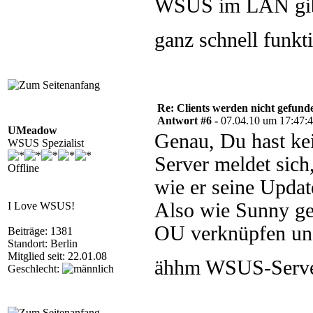
WSUS im LAN gibt
ganz schnell funkt
Re: Clients werden nicht gefund
Antwort #6 -
07.04.10 um 17:47:
UMeadow
Genau, Du hast ke
WSUS Spezialist
Server meldet sich
Offline
wie er seine Updat
Also wie Sunny ge
I Love WSUS!
OU verknüpfen un
Beiträge: 1381
Standort: Berlin
Mitglied seit: 22.01.08
ähhm WSUS-Serv
Geschlecht: