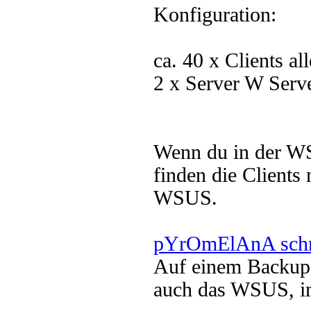
Konfiguration:
ca. 40 x Clients a
2 x Server W Serv
Wenn du in der WS
finden die Client
WSUS.
pYrOmElAnA schr
Auf einem Backup-S
auch das WSUS, i