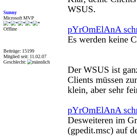
WSUS.
Sunny
Microsoft MVP
pYrOmElAnA schr
Offline
Es werden keine Cl
Beiträge: 15199
Mitglied seit: 11.02.07
Geschlecht:
Der WSUS ist ganz
Clients müssen z
klein, aber sehr fei
pYrOmElAnA schr
Desweiteren im Gru
(gpedit.msc) auf 