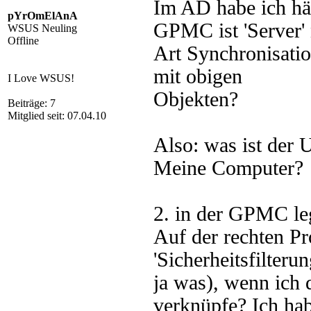
Im AD habe ich hän
pYrOmElAnA
GPMC ist 'Server' 
WSUS Neuling
Offline
Art Synchronisatio
mit obigen
I Love WSUS!
Objekten?
Beiträge: 7
Mitglied seit: 07.04.10
Also: was ist der
Meine Computer?
2. in der GPMC leg
Auf der rechten Pr
'Sicherheitsfilter
ja was), wenn ich 
verknüpfe? Ich hab