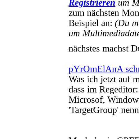
Registrieren
um Mu
zum nächsten Mont
Beispiel an:
(Du m
um Multimediadate
nächstes machst 
pYrOmElAnA schr
Was ich jetzt auf 
dass im Regeditor:
Microsof, Windows 
'TargetGroup' nennt