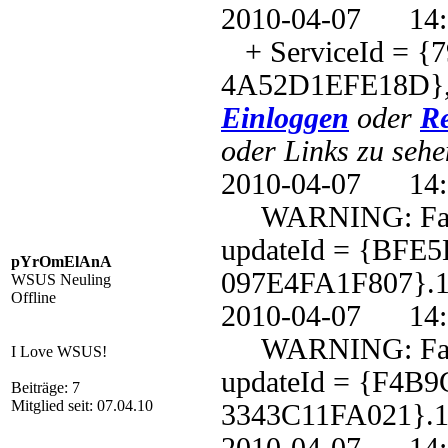
2010-04-07 1
+ ServiceId = {
4A52D1EFE18D},
Einloggen
oder
Re
oder Links zu sehe
2010-04-07 1
WARNING: Failed 
updateId = {BFE
pYrOmElAnA
097E4FA1F807}.1
WSUS Neuling
Offline
2010-04-07 1
WARNING: Failed 
I Love WSUS!
updateId = {F4B
Beiträge: 7
Mitglied seit: 07.04.10
3343C11FA021}.1