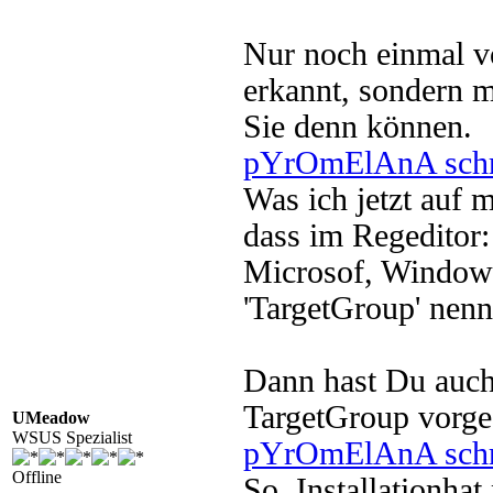
Nur noch einmal v
erkannt, sondern 
Sie denn können.
pYrOmElAnA schr
Was ich jetzt auf 
dass im Regeditor:
Microsof, Windows 
'TargetGroup' nenn
Dann hast Du auch 
TargetGroup vorge
UMeadow
WSUS Spezialist
pYrOmElAnA schr
Offline
So, Installationhat