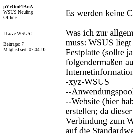
pYrOmElAnA
Es werden keine Cl
WSUS Neuling
Offline
Was ich zur allge
I Love WSUS!
muss: WSUS liegt n
Beiträge: 7
Mitglied seit: 07.04.10
Festplatte (sollte 
folgendermaßen au
Internetinformatio
-xyz-WSUS
--Anwendungspool
--Website (hier hab
erstellen; da diese
Verbindung zum We
auf die Standardweb