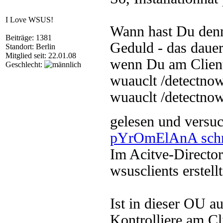
I Love WSUS!
Wann hast Du denn 
Beiträge: 1381
Geduld - das dauer
Standort: Berlin
Mitglied seit: 22.01.08
wenn Du am Clie
Geschlecht:
wuauclt /detectno
wuauclt /detectnow
gelesen und versu
pYrOmElAnA schr
Im Acitve-Directo
wsusclients erstellt
Ist in dieser OU a
Kontrolliere am Cl