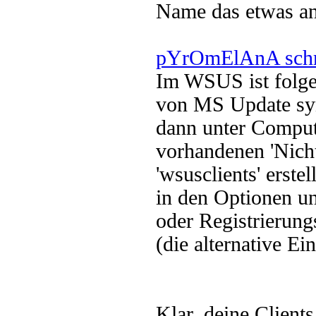
Name das etwas and
pYrOmElAnA schr
Im WSUS ist folgen
von MS Update sy
dann unter Comput
vorhandenen 'Nicht
'wsusclients' erstell
in den Optionen un
oder Registrierung
(die alternative Ei
Klar, deine Client