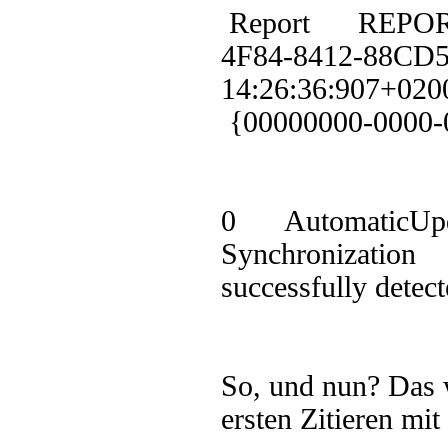
Report REPORT
4F84-8412-88CD
14:26:36:90
{00000000-000
0 AutomaticUp
Synchronization
successfully detect
So, und nun? Das w
ersten Zitieren 