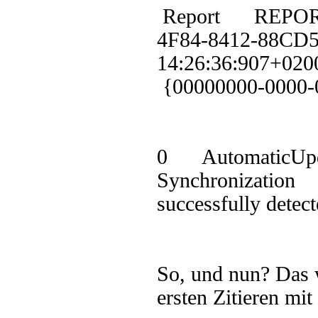
Report REPORT
4F84-8412-88CD
14:26:36:90
{00000000-000
0 AutomaticUp
Synchronization
successfully detect
So, und nun? Das w
ersten Zitieren 