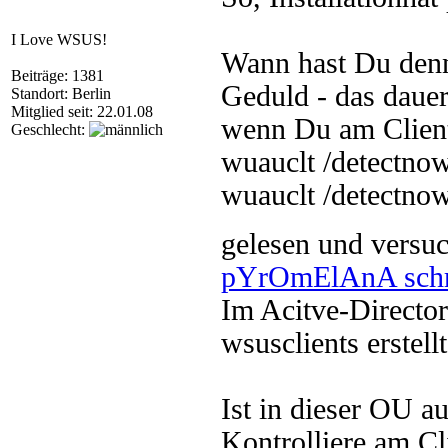
I Love WSUS!
Wann hast Du denn 
Beiträge: 1381
Geduld - das dauer
Standort: Berlin
Mitglied seit: 22.01.08
wenn Du am Clie
Geschlecht:
wuauclt /detectno
wuauclt /detectnow
gelesen und versu
pYrOmElAnA schr
Im Acitve-Directo
wsusclients erstellt
Ist in dieser OU a
Kontrolliere am Cl