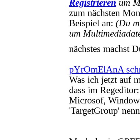
Registrieren
um Mu
zum nächsten Mont
Beispiel an:
(Du m
um Multimediadate
nächstes machst 
pYrOmElAnA schr
Was ich jetzt auf 
dass im Regeditor:
Microsof, Windows 
'TargetGroup' nennt