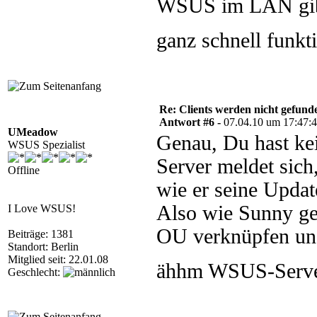
WSUS im LAN gibt
ganz schnell funkt
Re: Clients werden nicht gefund
Antwort #6 -
07.04.10 um 17:47:
UMeadow
Genau, Du hast ke
WSUS Spezialist
Server meldet sich
Offline
wie er seine Updat
Also wie Sunny ge
I Love WSUS!
OU verknüpfen un
Beiträge: 1381
Standort: Berlin
Mitglied seit: 22.01.08
ähhm WSUS-Serv
Geschlecht: