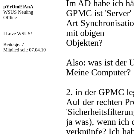
Im AD habe ich hän
pYrOmElAnA
GPMC ist 'Server' 
WSUS Neuling
Offline
Art Synchronisatio
mit obigen
I Love WSUS!
Objekten?
Beiträge: 7
Mitglied seit: 07.04.10
Also: was ist der
Meine Computer?
2. in der GPMC leg
Auf der rechten Pr
'Sicherheitsfilter
ja was), wenn ich 
verknüpfe? Ich hab