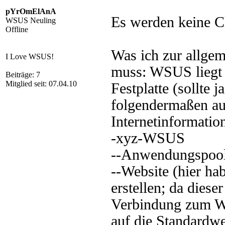
pYrOmElAnA
Es werden keine Cl
WSUS Neuling
Offline
Was ich zur allge
I Love WSUS!
muss: WSUS liegt n
Beiträge: 7
Mitglied seit: 07.04.10
Festplatte (sollte 
folgendermaßen au
Internetinformatio
-xyz-WSUS
--Anwendungspool
--Website (hier hab
erstellen; da diese
Verbindung zum We
auf die Standardweb