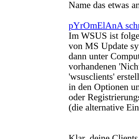
Name das etwas and
pYrOmElAnA schr
Im WSUS ist folgen
von MS Update sy
dann unter Comput
vorhandenen 'Nicht
'wsusclients' erstell
in den Optionen un
oder Registrierung
(die alternative Ei
Klar, deine Client