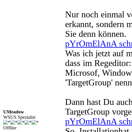
Nur noch einmal v
erkannt, sondern 
Sie denn können.
pYrOmElAnA schr
Was ich jetzt auf 
dass im Regeditor:
Microsof, Windows 
'TargetGroup' nenn
Dann hast Du auch 
TargetGroup vorge
UMeadow
WSUS Spezialist
pYrOmElAnA schr
Offline
So, Installationhat