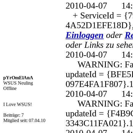
2010-04-07 1
+ ServiceId = {
4A52D1EFE18D},
Einloggen
oder
Re
oder Links zu sehe
2010-04-07 1
WARNING: Failed 
updateId = {BFE
pYrOmElAnA
097E4FA1F807}.1
WSUS Neuling
Offline
2010-04-07 1
WARNING: Failed 
I Love WSUS!
updateId = {F4B
Beiträge: 7
Mitglied seit: 07.04.10
3343C11FA021}.1