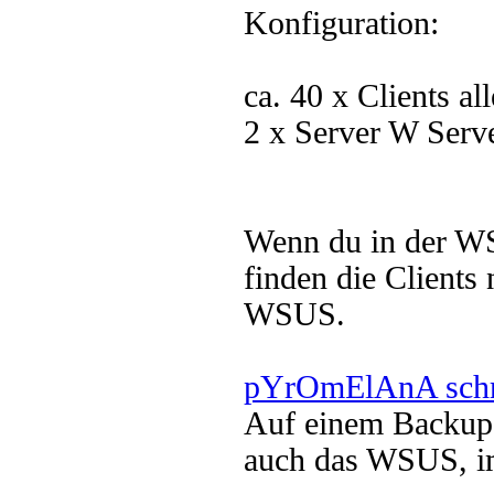
Konfiguration:
ca. 40 x Clients a
2 x Server W Serv
Wenn du in der WS
finden die Client
WSUS.
pYrOmElAnA schr
Auf einem Backup-S
auch das WSUS, i