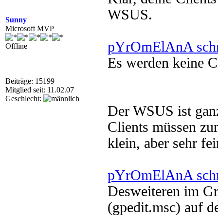
WSUS.
Sunny
Microsoft MVP
pYrOmElAnA schr
Offline
Es werden keine Cl
Beiträge: 15199
Mitglied seit: 11.02.07
Geschlecht:
Der WSUS ist ganz
Clients müssen z
klein, aber sehr fei
pYrOmElAnA schr
Desweiteren im Gru
(gpedit.msc) auf 