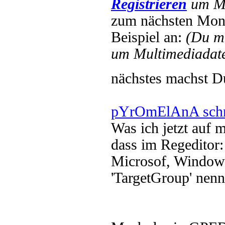
Registrieren
um Mu
zum nächsten Mont
Beispiel an:
(Du m
um Multimediadate
nächstes machst 
pYrOmElAnA schr
Was ich jetzt auf 
dass im Regeditor:
Microsof, Windows 
'TargetGroup' nennt