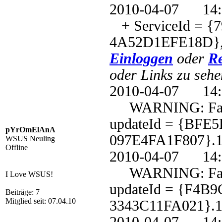
2010-04-07 1
+ ServiceId = {
4A52D1EFE18D},
Einloggen
oder
Re
oder Links zu sehe
2010-04-07 1
WARNING: Failed 
updateId = {BFE
pYrOmElAnA
097E4FA1F807}.1
WSUS Neuling
Offline
2010-04-07 1
WARNING: Failed 
I Love WSUS!
updateId = {F4B
Beiträge: 7
Mitglied seit: 07.04.10
3343C11FA021}.1