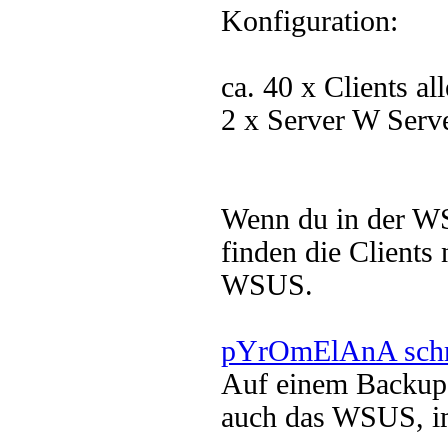
Konfiguration:
ca. 40 x Clients a
2 x Server W Serv
Wenn du in der WS
finden die Client
WSUS.
pYrOmElAnA schr
Auf einem Backup-S
auch das WSUS, i