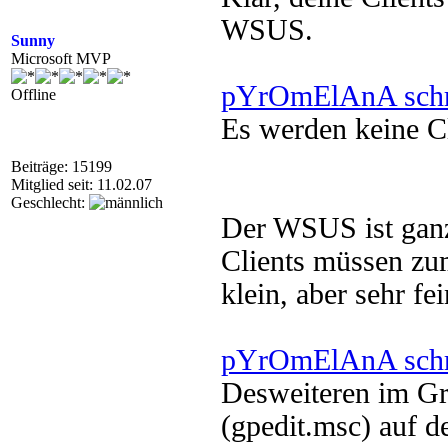
WSUS.
Sunny
Microsoft MVP
pYrOmElAnA schr
Offline
Es werden keine Cl
Beiträge: 15199
Mitglied seit: 11.02.07
Geschlecht:
Der WSUS ist ganz
Clients müssen z
klein, aber sehr fei
pYrOmElAnA schr
Desweiteren im Gru
(gpedit.msc) auf 