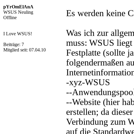
pYrOmElAnA
Es werden keine Cl
WSUS Neuling
Offline
Was ich zur allge
I Love WSUS!
muss: WSUS liegt n
Beiträge: 7
Mitglied seit: 07.04.10
Festplatte (sollte 
folgendermaßen au
Internetinformatio
-xyz-WSUS
--Anwendungspool
--Website (hier hab
erstellen; da diese
Verbindung zum We
auf die Standardweb