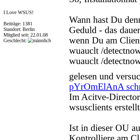
I Love WSUS!
Wann hast Du denn 
Beiträge: 1381
Geduld - das dauer
Standort: Berlin
Mitglied seit: 22.01.08
wenn Du am Clie
Geschlecht:
wuauclt /detectno
wuauclt /detectnow
gelesen und versu
pYrOmElAnA schr
Im Acitve-Directo
wsusclients erstellt
Ist in dieser OU a
Kontrolliere am Cl