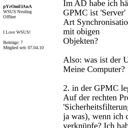
Im AD habe ich hän
pYrOmElAnA
GPMC ist 'Server' 
WSUS Neuling
Offline
Art Synchronisatio
mit obigen
I Love WSUS!
Objekten?
Beiträge: 7
Mitglied seit: 07.04.10
Also: was ist der
Meine Computer?
2. in der GPMC leg
Auf der rechten Pr
'Sicherheitsfilter
ja was), wenn ich 
verknüpfe? Ich hab