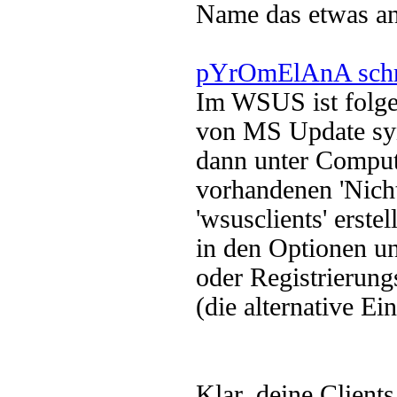
Name das etwas and
pYrOmElAnA schr
Im WSUS ist folgen
von MS Update sy
dann unter Comput
vorhandenen 'Nicht
'wsusclients' erstell
in den Optionen un
oder Registrierung
(die alternative Ei
Klar, deine Client