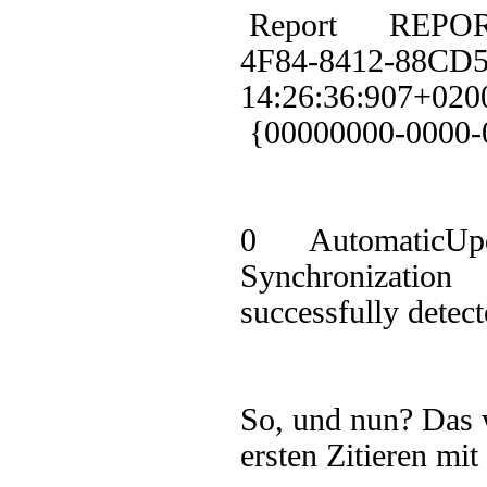
Report REPORT
4F84-8412-88CD
14:26:36:90
{00000000-000
0 AutomaticUp
Synchronization
successfully detect
So, und nun? Das w
ersten Zitieren 