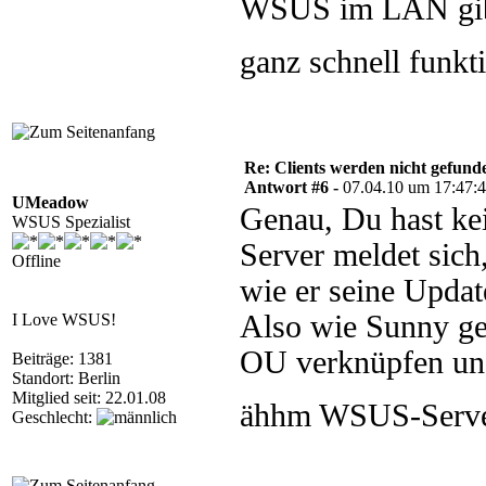
WSUS im LAN gibt
ganz schnell funkt
Re: Clients werden nicht gefund
Antwort #6 -
07.04.10 um 17:47:
UMeadow
Genau, Du hast ke
WSUS Spezialist
Server meldet sich
Offline
wie er seine Updat
Also wie Sunny ge
I Love WSUS!
OU verknüpfen un
Beiträge: 1381
Standort: Berlin
Mitglied seit: 22.01.08
ähhm WSUS-Serv
Geschlecht: