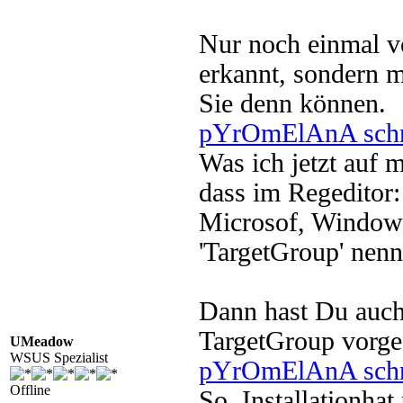
Nur noch einmal v
erkannt, sondern 
Sie denn können.
pYrOmElAnA schr
Was ich jetzt auf 
dass im Regeditor:
Microsof, Windows 
'TargetGroup' nenn
Dann hast Du auch 
TargetGroup vorge
UMeadow
WSUS Spezialist
pYrOmElAnA schr
Offline
So, Installationhat