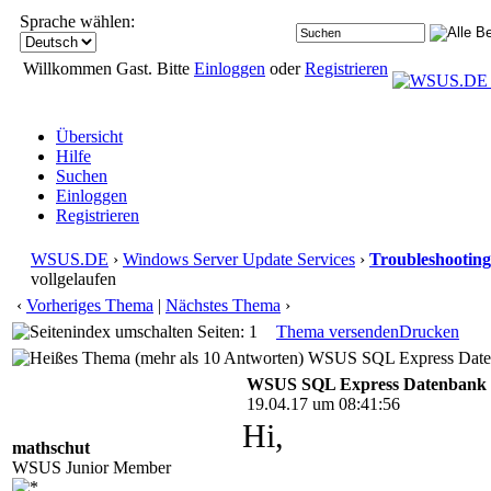
Sprache wählen:
Willkommen Gast. Bitte
Einloggen
oder
Registrieren
Übersicht
Hilfe
Suchen
Einloggen
Registrieren
WSUS.DE
›
Windows Server Update Services
›
Troubleshooting
vollgelaufen
‹
Vorheriges Thema
|
Nächstes Thema
›
Seiten: 1
Thema versenden
Drucken
WSUS SQL Express Datenb
WSUS SQL Express Datenbank v
19.04.17 um 08:41:56
Hi,
mathschut
WSUS Junior Member