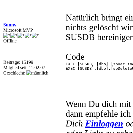
Natürlich bringt e
Sunny
nichts gelöscht wi
Microsoft MVP
SUSDB bereinigen,
Offline
Code
Beiträge: 15199
EXEC [SUSDB].[dbo].[spDeclin
Mitglied seit: 11.02.07
EXEC [SUSDB].[dbo].[spDelete
Geschlecht:
Wenn Du dich mit d
dann empfehle ich 
Dich
Einloggen
o