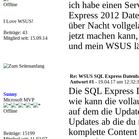
ich habe einen S
Offline
Express 2012 Daten
I Love WSUS!
über Nacht vollge
Beiträge: 43
jetzt machen kann,
Mitglied seit: 15.09.14
und mein WSUS lä
Re: WSUS SQL Express Datenba
Antwort #1 -
19.04.17 um 12:32:
Die SQL Express 
Sunny
wie kann die volla
Microsoft MVP
auf dem die Update
Offline
Updates ab die du 
komplette Content 
Beiträge: 15199
Mitglied seit: 11.02.07