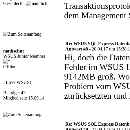
Geschlecht:
Transaktionsprotok
dem Management St
Re: WSUS SQL Express Datenba
Antwort #8 -
20.04.17 um 15:38:
mathschut
Hi, doch die Daten
WSUS Junior Member
Fehler im WSUS 
Offline
9142MB groß. Wo k
I Love WSUS!
Problem vom WSUS 
Beiträge: 43
zurücksetzten und 
Mitglied seit: 15.09.14
Re: WSUS SQL Express Datenba
Antwort #9 -
21.04.17 um 11:13: