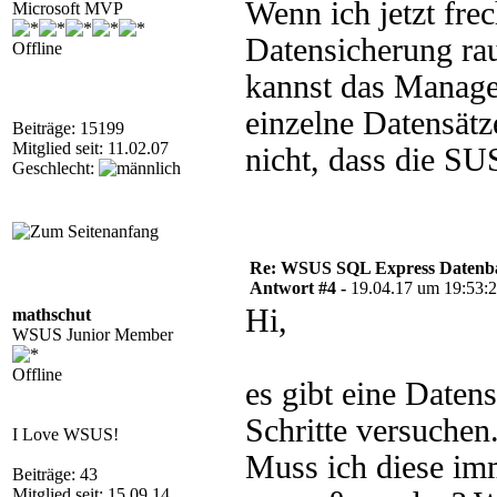
Wenn ich jetzt fre
Microsoft MVP
Datensicherung rau
Offline
kannst das Manage
einzelne Datensätz
Beiträge: 15199
Mitglied seit: 11.02.07
nicht, dass die SU
Geschlecht:
Re: WSUS SQL Express Datenba
Antwort #4 -
19.04.17 um 19:53:
Hi,
mathschut
WSUS Junior Member
Offline
es gibt eine Daten
Schritte versuche
I Love WSUS!
Muss ich diese im
Beiträge: 43
Mitglied seit: 15.09.14