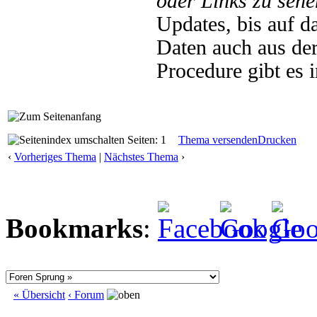
oder Links zu sehe
Updates, bis auf d
Daten auch aus de
Procedure gibt es
Seiten: 1
Thema versenden
Drucken
‹
Vorheriges Thema
|
Nächstes Thema
›
Bookmarks
:
« Übersicht
‹ Forum