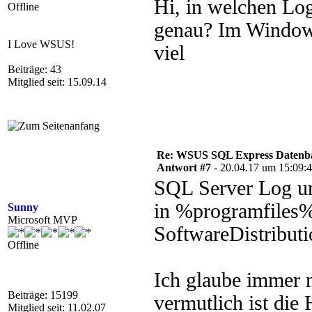
Hi, in welchen Lo
Offline
genau? Im Windows
I Love WSUS!
viel
Beiträge: 43
Mitglied seit: 15.09.14
Re: WSUS SQL Express Datenba
Antwort #7 -
20.04.17 um 15:09:
SQL Server Log u
in %programfiles%
Sunny
Microsoft MVP
SoftwareDistributi
Offline
Ich glaube immer n
Beiträge: 15199
vermutlich ist die
Mitglied seit: 11.02.07