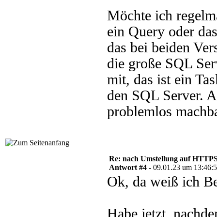
Möchte ich regelmä
ein Query oder da
das bei beiden Ver
die große SQL Serv
mit, das ist ein T
den SQL Server. A
problemlos machba
Re: nach Umstellung auf HTTPS s
Antwort #4 -
09.01.23 um 13:46:
Ok, da weiß ich B
Habe jetzt, nachde