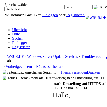
Sprache wählen:
Willkommen Gast. Bitte
Einloggen
oder
Registrieren
Übersicht
Hilfe
Suchen
Einloggen
Registrieren
WSUS.DE
›
Windows Server Update Services
›
Troubleshootin
ab
‹
Vorheriges Thema
|
Nächstes Thema
›
Seiten: 1
Thema versenden
Drucken
nach Umstellung auf HTTPS
nach Umstellung auf HTTPS stür
03.01.23 um 14:05:14
Hallo,