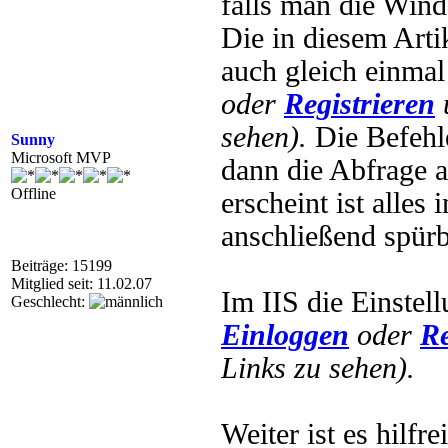
falls man die Windo
Die in diesem Arti
auch gleich einma
oder
Registrieren
sehen).
Die Befehle
Sunny
Microsoft MVP
dann die Abfrage 
Offline
erscheint ist alles
anschließend spürb
Beiträge: 15199
Mitglied seit: 11.02.07
Im IIS die Einstel
Geschlecht:
Einloggen
oder
Re
Links zu sehen).
Weiter ist es hilfr