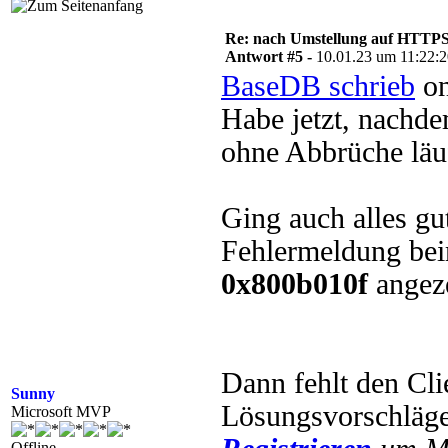
Re: nach Umstellung auf HTTPS s
Antwort #5 -
10.01.23 um 11:22:
BaseDB schrieb
on
Habe jetzt, nachde
ohne Abbrüche läu
Ging auch alles gu
Fehlermeldung be
0x800b010f
angez
Dann fehlt den Clie
Sunny
Lösungsvorschläg
Microsoft MVP
Offline