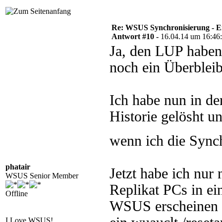
Re: WSUS Synchronisierung - E
Antwort #10 -
16.04.14 um 16:46
Ja, den LUP haben 
noch ein Überbleib
Ich habe nun in d
Historie gelösht un
wenn ich die Sync
phatair
Jetzt habe ich nur
WSUS Senior Member
Replikat PCs in e
Offline
WSUS erscheinen si
I Love WSUS!