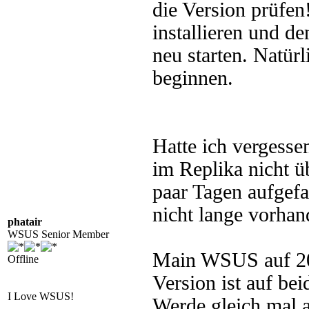
die Version prüfen!
installieren und d
neu starten. Natü
beginnen.
Hatte ich vergess
im Replika nicht ü
paar Tagen aufgefal
nicht lange vorhan
phatair
WSUS Senior Member
Main WSUS auf 20
Offline
Version ist auf be
I Love WSUS!
Werde gleich mal a