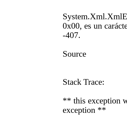
System.Xml.XmlExc
0x00, es un caráct
-407.
Source
Stack Trace:
** this exception 
exception **