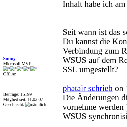
Inhalt habe ich am
Seit wann ist das 
Du kannst die Kons
Verbindung zum Rep
WSUS auf dem Repl
Sunny
Microsoft MVP
SSL umgestellt?
Offline
phatair schrieb
on 
Beiträge: 15199
Die Änderungen d
Mitglied seit: 11.02.07
Geschlecht:
vornehme werden j
WSUS synchronisi