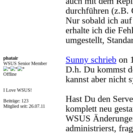
auch mit dem Repli
durchführen (z.B. 
Nur sobald ich auf
erhalte ich die Fe
umgestellt, Standa
Sunny schrieb
on 1
phatair
WSUS Senior Member
D.h. Du kommst d
Offline
kannst aber nicht 
I Love WSUS!
Hast Du den Serve
Beiträge: 123
Mitglied seit: 26.07.11
komplett neu gest
WSUS Änderungen
administrierst, fr