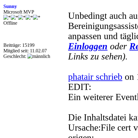
Sunny
Microsoft MVP
Unbedingt auch a
Offline
Bereinigungsassist
anpassen und tägli
Einloggen
oder
Re
Beiträge: 15199
Mitglied seit: 11.02.07
Links zu sehen).
Geschlecht:
phatair schrieb
on 
EDIT:
Ein weiterer Event
Die Inhaltsdatei k
Ursache:File cert v
origen: