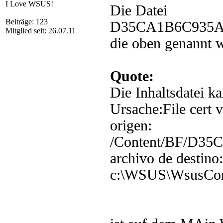
I Love WSUS!
Die Datei
Beiträge: 123
D35CA1B6C935A
Mitglied seit: 26.07.11
die oben genannt 
Quote:
Die Inhaltsdatei k
Ursache:File cert v
origen:
/Content/BF/D3
archivo de destino:
c:\WSUS\WsusCo