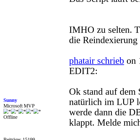
IMHO zu selten. T
die Reindexierung 
phatair schrieb
on 
EDIT2:
Ok stand auf dem 
natürlich im LUP 
Sunny
Microsoft MVP
werde dann die DB
Offline
klappt. Melde mic
Beiträge: 15199