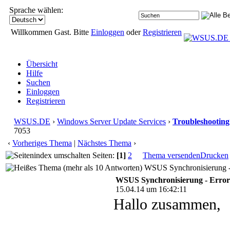
Sprache wählen:
Willkommen Gast. Bitte
Einloggen
oder
Registrieren
Übersicht
Hilfe
Suchen
Einloggen
Registrieren
WSUS.DE
›
Windows Server Update Services
›
Troubleshooting
7053
‹
Vorheriges Thema
|
Nächstes Thema
›
Seiten:
[1]
2
Thema versenden
Drucken
WSUS Synchronisierung - 
WSUS Synchronisierung - Error
15.04.14 um 16:42:11
Hallo zusammen,