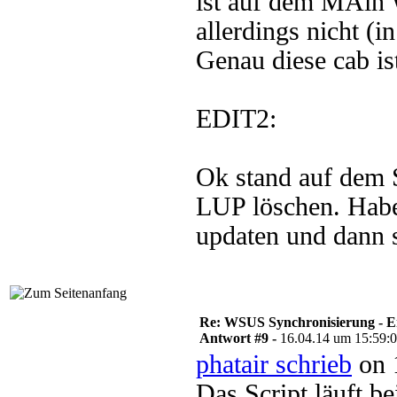
ist auf dem MAin
allerdings nicht (
Genau diese cab is
EDIT2:
Ok stand auf dem 
LUP löschen. Habe
updaten und dann 
Re: WSUS Synchronisierung - E
Antwort #9 -
16.04.14 um 15:59:
phatair schrieb
on 
Das Script läuft b