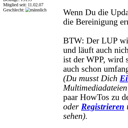
Mitglied seit: 11.02.07
Geschlecht:
Wenn Du die Updat
die Bereinigung er
BTW: Der LUP wird
und läuft auch ni
ist der WPP, wird 
auch schon umfang
(Du musst Dich
Ei
Multimediadateien 
paar HowTos zu 
oder
Registrieren
sehen).