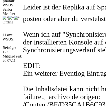
phatair
WSUS
Leider ist der Replika auf Sp
Senior
Member
posten oder aber du verstehs
Offline
Wenn ich auf "Synchronisiere
I Love
WSUS!
der installierten Konsole au
Beiträge:
Synchronisierungsverlauf ste
123
Mitglied seit:
26.07.11
EDIT:
Ein weiterer Eventlog Eintra
Die Inhaltsdatei kann nicht h
failure., archivo de origen:
/Content/BF/D35CA1B6C93