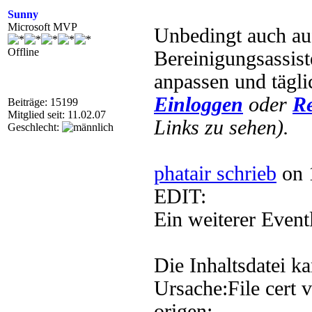
Sunny
Microsoft MVP
Unbedingt auch a
Offline
Bereinigungsassist
anpassen und tägli
Einloggen
oder
Re
Beiträge: 15199
Mitglied seit: 11.02.07
Links zu sehen).
Geschlecht:
phatair schrieb
on 
EDIT:
Ein weiterer Event
Die Inhaltsdatei k
Ursache:File cert v
origen: