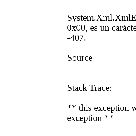
System.Xml.XmlExc
0x00, es un caráct
-407.
Source
Stack Trace:
** this exception 
exception **