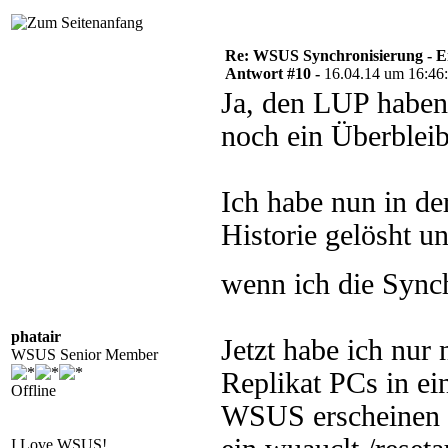
Re: WSUS Synchronisierung - E
Antwort #10 -
16.04.14 um 16:46
Ja, den LUP haben 
noch ein Überbleib
Ich habe nun in d
Historie gelösht un
wenn ich die Sync
phatair
Jetzt habe ich nur
WSUS Senior Member
Replikat PCs in e
Offline
WSUS erscheinen si
I Love WSUS!