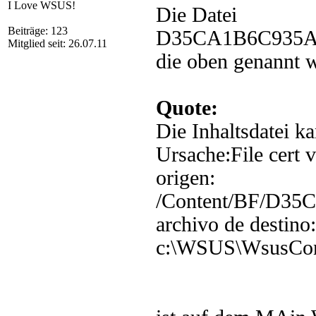
I Love WSUS!
Die Datei
Beiträge: 123
D35CA1B6C935A
Mitglied seit: 26.07.11
die oben genannt 
Quote:
Die Inhaltsdatei k
Ursache:File cert v
origen:
/Content/BF/D3
archivo de destino:
c:\WSUS\WsusCo