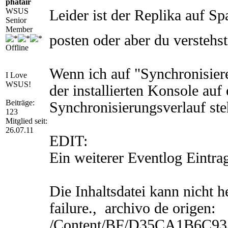
phatair
WSUS
Leider ist der Replika auf Sp
Senior
Member
posten oder aber du verstehs
Offline
Wenn ich auf "Synchronisiere
I Love
WSUS!
der installierten Konsole au
Beiträge:
Synchronisierungsverlauf ste
123
Mitglied seit:
26.07.11
EDIT:
Ein weiterer Eventlog Eintra
Die Inhaltsdatei kann nicht h
failure., archivo de origen:
/Content/BF/D35CA1B6C93