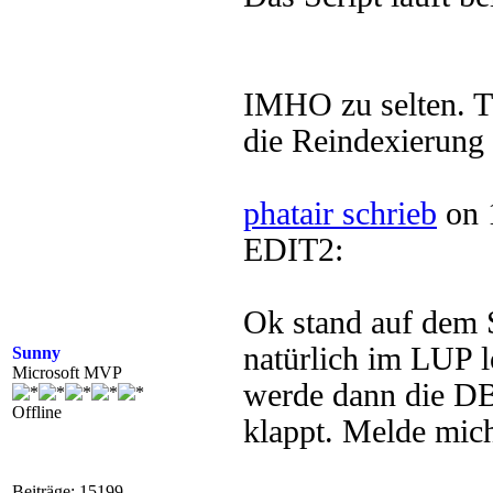
IMHO zu selten. T
die Reindexierung 
phatair schrieb
on 
EDIT2:
Ok stand auf dem 
natürlich im LUP 
Sunny
Microsoft MVP
werde dann die DB
Offline
klappt. Melde mic
Beiträge: 15199