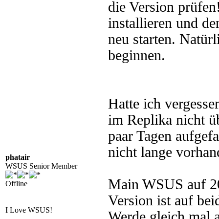
die Version prüfen!
installieren und d
neu starten. Natü
beginnen.
Hatte ich vergess
im Replika nicht ü
paar Tagen aufgefal
nicht lange vorhan
phatair
WSUS Senior Member
Main WSUS auf 20
Offline
Version ist auf be
I Love WSUS!
Werde gleich mal a