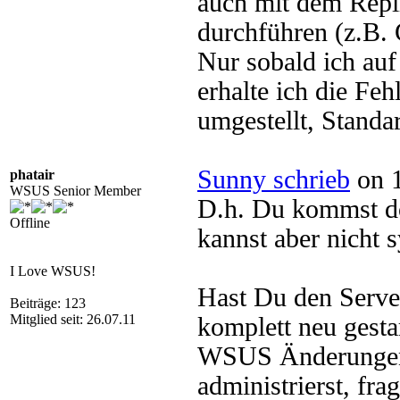
auch mit dem Repli
durchführen (z.B. 
Nur sobald ich auf
erhalte ich die Fe
umgestellt, Standa
Sunny schrieb
on 1
phatair
WSUS Senior Member
D.h. Du kommst d
Offline
kannst aber nicht 
I Love WSUS!
Hast Du den Serve
Beiträge: 123
Mitglied seit: 26.07.11
komplett neu gest
WSUS Änderungen
administrierst, fr