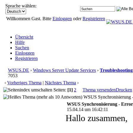
Sprache wählen:
Willkommen Gast. Bitte
Einloggen
oder
Registrieren
Übersicht
Hilfe
Suchen
Einloggen
Registrieren
WSUS.DE
›
Windows Server Update Services
›
Troubleshooting
7053
‹
Vorheriges Thema
|
Nächstes Thema
›
Seiten:
[1]
2
Thema versenden
Drucken
WSUS Synchronisierung - 
WSUS Synchronisierung - Error
15.04.14 um 16:42:11
Hallo zusammen,