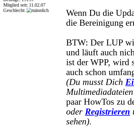
Mitglied seit: 11.02.07
Geschlecht:
Wenn Du die Updat
die Bereinigung er
BTW: Der LUP wird
und läuft auch ni
ist der WPP, wird 
auch schon umfang
(Du musst Dich
Ei
Multimediadateien 
paar HowTos zu 
oder
Registrieren
sehen).