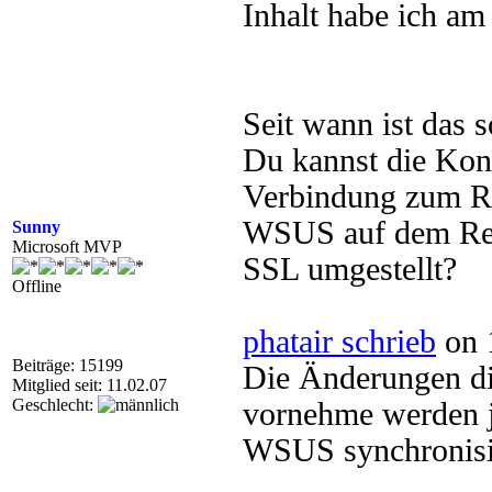
Inhalt habe ich am
Seit wann ist das 
Du kannst die Kons
Verbindung zum Rep
WSUS auf dem Repl
Sunny
Microsoft MVP
SSL umgestellt?
Offline
phatair schrieb
on 
Beiträge: 15199
Die Änderungen d
Mitglied seit: 11.02.07
Geschlecht:
vornehme werden j
WSUS synchronisi