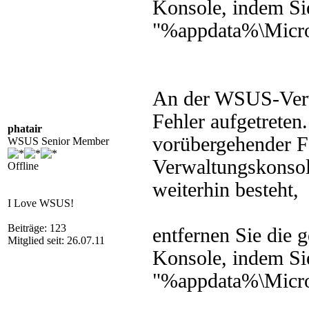
Konsole, indem Si
"%appdata%\Micro
An der WSUS-Verwa
Fehler aufgetreten
phatair
vorübergehender Fe
WSUS Senior Member
Verwaltungskonsole
Offline
weiterhin besteht,
I Love WSUS!
Beiträge: 123
entfernen Sie die g
Mitglied seit: 26.07.11
Konsole, indem Si
"%appdata%\Micro