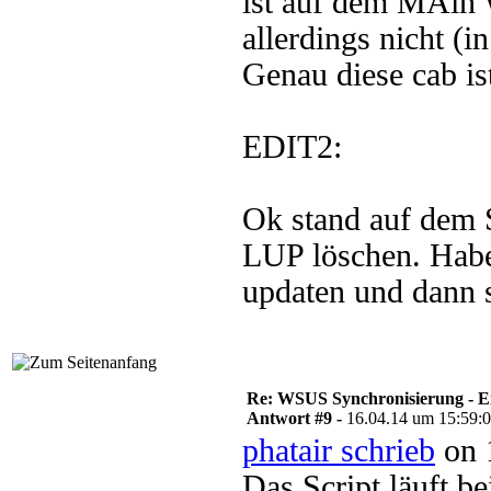
ist auf dem MAin
allerdings nicht (
Genau diese cab is
EDIT2:
Ok stand auf dem 
LUP löschen. Habe
updaten und dann 
Re: WSUS Synchronisierung - E
Antwort #9 -
16.04.14 um 15:59:
phatair schrieb
on 
Das Script läuft b