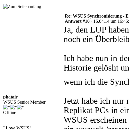
Re: WSUS Synchronisierung - E
Antwort #10 -
16.04.14 um 16:46
Ja, den LUP haben 
noch ein Überbleib
Ich habe nun in d
Historie gelösht un
wenn ich die Sync
phatair
Jetzt habe ich nur
WSUS Senior Member
Replikat PCs in e
Offline
WSUS erscheinen si
I Love WSUS!