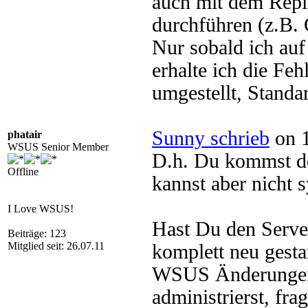
auch mit dem Repli
durchführen (z.B. 
Nur sobald ich auf
erhalte ich die Fe
umgestellt, Standa
Sunny schrieb
on 1
phatair
WSUS Senior Member
D.h. Du kommst d
Offline
kannst aber nicht 
I Love WSUS!
Hast Du den Serve
Beiträge: 123
Mitglied seit: 26.07.11
komplett neu gest
WSUS Änderungen
administrierst, fr