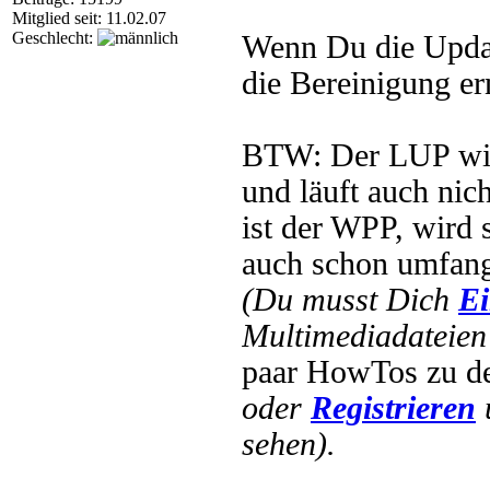
Mitglied seit: 11.02.07
Geschlecht:
Wenn Du die Updat
die Bereinigung er
BTW: Der LUP wird
und läuft auch ni
ist der WPP, wird 
auch schon umfang
(Du musst Dich
Ei
Multimediadateien 
paar HowTos zu 
oder
Registrieren
sehen).