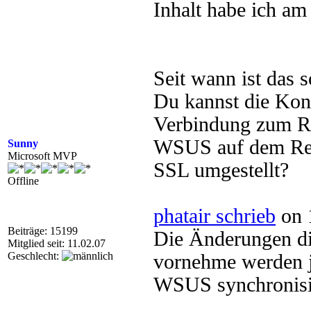
Inhalt habe ich am
Seit wann ist das 
Du kannst die Kons
Verbindung zum Rep
WSUS auf dem Repl
Sunny
Microsoft MVP
SSL umgestellt?
Offline
phatair schrieb
on 
Beiträge: 15199
Die Änderungen d
Mitglied seit: 11.02.07
Geschlecht:
vornehme werden j
WSUS synchronisi