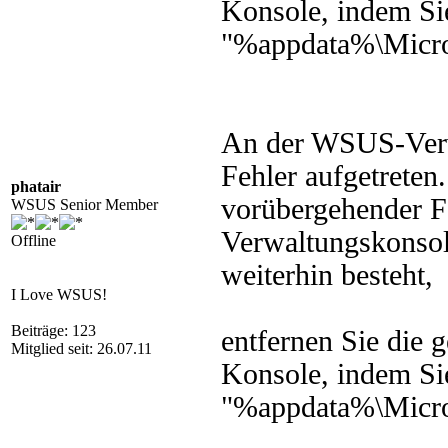
Konsole, indem Si
"%appdata%\Micro
An der WSUS-Verwa
Fehler aufgetreten
phatair
vorübergehender Fe
WSUS Senior Member
Verwaltungskonsole
Offline
weiterhin besteht,
I Love WSUS!
Beiträge: 123
entfernen Sie die g
Mitglied seit: 26.07.11
Konsole, indem Si
"%appdata%\Micro