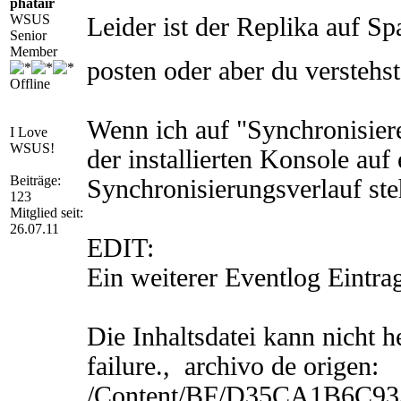
phatair
WSUS
Leider ist der Replika auf Sp
Senior
Member
posten oder aber du verstehs
Offline
Wenn ich auf "Synchronisiere
I Love
WSUS!
der installierten Konsole au
Beiträge:
Synchronisierungsverlauf ste
123
Mitglied seit:
26.07.11
EDIT:
Ein weiterer Eventlog Eintra
Die Inhaltsdatei kann nicht h
failure., archivo de origen:
/Content/BF/D35CA1B6C93