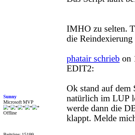
IMHO zu selten. T
die Reindexierung 
phatair schrieb
on 
EDIT2:
Ok stand auf dem 
natürlich im LUP 
Sunny
Microsoft MVP
werde dann die DB
Offline
klappt. Melde mic
Beiträge: 15199