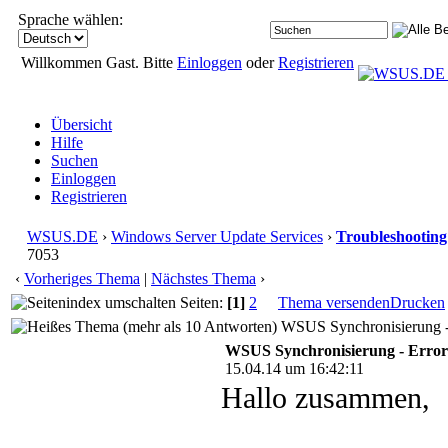
Sprache wählen:
Willkommen Gast. Bitte
Einloggen
oder
Registrieren
Übersicht
Hilfe
Suchen
Einloggen
Registrieren
WSUS.DE
›
Windows Server Update Services
›
Troubleshooting
7053
‹
Vorheriges Thema
|
Nächstes Thema
›
Seiten:
[1]
2
Thema versenden
Drucken
WSUS Synchronisierung - 
WSUS Synchronisierung - Error
15.04.14 um 16:42:11
Hallo zusammen,