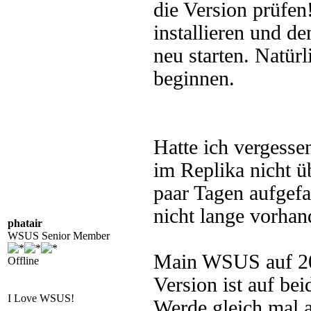
die Version prüfen!
installieren und d
neu starten. Natü
beginnen.
Hatte ich vergess
im Replika nicht ü
paar Tagen aufgefal
nicht lange vorhan
phatair
WSUS Senior Member
Main WSUS auf 20
Offline
Version ist auf be
I Love WSUS!
Werde gleich mal a