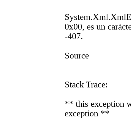
System.Xml.XmlExc
0x00, es un caráct
-407.
Source
Stack Trace:
** this exception 
exception **