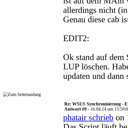
ist auf dem MAin
allerdings nicht (
Genau diese cab is
EDIT2:
Ok stand auf dem 
LUP löschen. Habe
updaten und dann 
Re: WSUS Synchronisierung - E
Antwort #9 -
16.04.14 um 15:59:
phatair schrieb
on 
Das Script läuft b