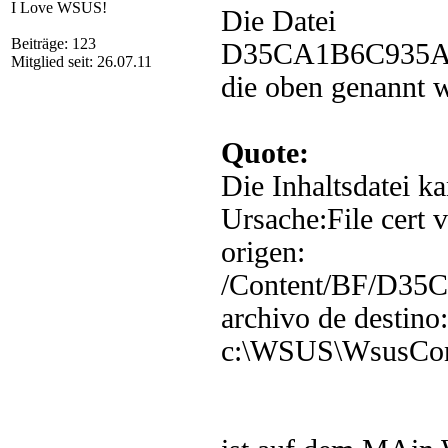
I Love WSUS!
Die Datei
Beiträge: 123
D35CA1B6C935A
Mitglied seit: 26.07.11
die oben genannt 
Quote:
Die Inhaltsdatei k
Ursache:File cert v
origen:
/Content/BF/D3
archivo de destino:
c:\WSUS\WsusCo