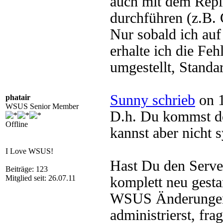
auch mit dem Repli
durchführen (z.B. 
Nur sobald ich auf
erhalte ich die Fe
umgestellt, Standa
Sunny schrieb
on 1
phatair
WSUS Senior Member
D.h. Du kommst d
Offline
kannst aber nicht 
I Love WSUS!
Hast Du den Serve
Beiträge: 123
Mitglied seit: 26.07.11
komplett neu gest
WSUS Änderungen
administrierst, fr