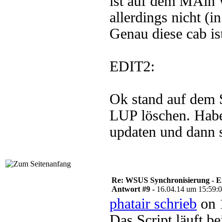
ist auf dem MAin
allerdings nicht (
Genau diese cab is
EDIT2:
Ok stand auf dem 
LUP löschen. Habe
updaten und dann 
Re: WSUS Synchronisierung - E
Antwort #9 -
16.04.14 um 15:59:
phatair schrieb
on 
Das Script läuft b