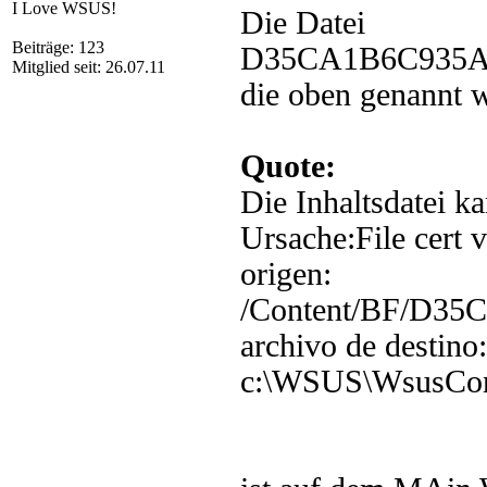
I Love WSUS!
Die Datei
Beiträge: 123
D35CA1B6C935A
Mitglied seit: 26.07.11
die oben genannt 
Quote:
Die Inhaltsdatei k
Ursache:File cert v
origen:
/Content/BF/D3
archivo de destino:
c:\WSUS\WsusCo