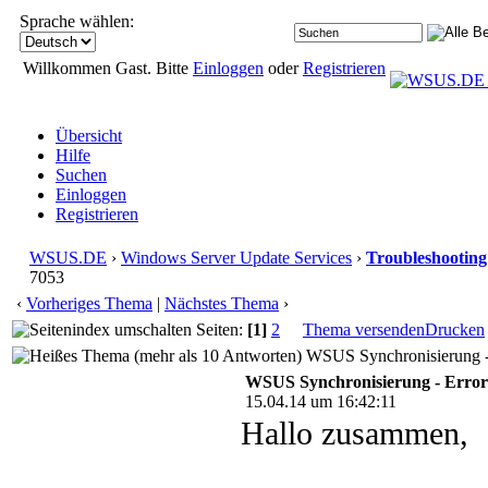
Sprache wählen:
Willkommen Gast. Bitte
Einloggen
oder
Registrieren
Übersicht
Hilfe
Suchen
Einloggen
Registrieren
WSUS.DE
›
Windows Server Update Services
›
Troubleshooting
7053
‹
Vorheriges Thema
|
Nächstes Thema
›
Seiten:
[1]
2
Thema versenden
Drucken
WSUS Synchronisierung - 
WSUS Synchronisierung - Error
15.04.14 um 16:42:11
Hallo zusammen,