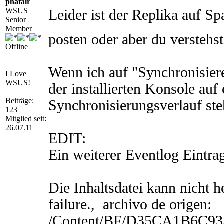
phatair
WSUS
Leider ist der Replika auf Sp
Senior
Member
posten oder aber du verstehs
Offline
Wenn ich auf "Synchronisiere
I Love
WSUS!
der installierten Konsole au
Beiträge:
Synchronisierungsverlauf ste
123
Mitglied seit:
26.07.11
EDIT:
Ein weiterer Eventlog Eintra
Die Inhaltsdatei kann nicht h
failure., archivo de origen:
/Content/BF/D35CA1B6C93