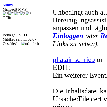
Sunny
Microsoft MVP
Unbedingt auch a
Offline
Bereinigungsassist
anpassen und tägli
Einloggen
oder
Re
Beiträge: 15199
Mitglied seit: 11.02.07
Links zu sehen).
Geschlecht:
phatair schrieb
on 
EDIT:
Ein weiterer Event
Die Inhaltsdatei k
Ursache:File cert v
origen: