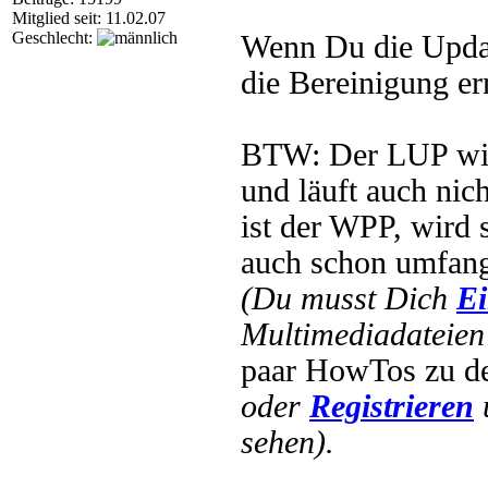
Mitglied seit: 11.02.07
Geschlecht:
Wenn Du die Updat
die Bereinigung er
BTW: Der LUP wird
und läuft auch ni
ist der WPP, wird 
auch schon umfang
(Du musst Dich
Ei
Multimediadateien 
paar HowTos zu 
oder
Registrieren
sehen).