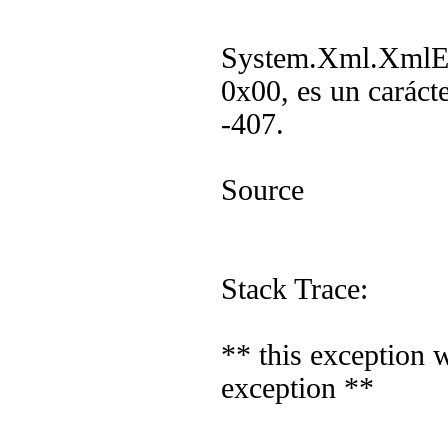
System.Xml.XmlExc
0x00, es un caráct
-407.
Source
Stack Trace:
** this exception 
exception **