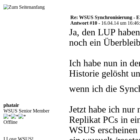
Re: WSUS Synchronisierung - E
Antwort #10 -
16.04.14 um 16:46
Ja, den LUP haben 
noch ein Überbleib
Ich habe nun in d
Historie gelösht un
wenn ich die Sync
phatair
Jetzt habe ich nur
WSUS Senior Member
Replikat PCs in e
Offline
WSUS erscheinen si
I Love WSUS!