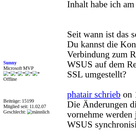
Inhalt habe ich am
Seit wann ist das 
Du kannst die Kons
Verbindung zum Rep
WSUS auf dem Repl
Sunny
Microsoft MVP
SSL umgestellt?
Offline
phatair schrieb
on 
Beiträge: 15199
Die Änderungen d
Mitglied seit: 11.02.07
Geschlecht:
vornehme werden j
WSUS synchronisi