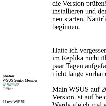
die Version prüfen!
installieren und d
neu starten. Natü
beginnen.
Hatte ich vergess
im Replika nicht ü
paar Tagen aufgefal
nicht lange vorhan
phatair
WSUS Senior Member
Main WSUS auf 20
Offline
Version ist auf be
I Love WSUS!
Werde gleich mal a