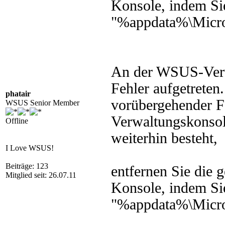
Konsole, indem Si
"%appdata%\Micro
An der WSUS-Verwa
Fehler aufgetreten
phatair
vorübergehender Fe
WSUS Senior Member
Verwaltungskonsole
Offline
weiterhin besteht,
I Love WSUS!
Beiträge: 123
entfernen Sie die g
Mitglied seit: 26.07.11
Konsole, indem Si
"%appdata%\Micro