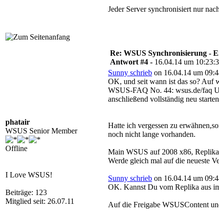
Jeder Server synchronisiert nur na
Re: WSUS Synchronisierung - E
Antwort #4 -
16.04.14 um 10:23:
Sunny schrieb
on 16.04.14 um 09:4
OK, und seit wann ist das so? Au
WSUS-FAQ No. 44: wsus.de/faq Unbedi
anschließend vollständig neu star
phatair
Hatte ich vergessen zu erwähnen,sor
WSUS Senior Member
noch nicht lange vorhanden.
Offline
Main WSUS auf 2008 x86, Replika 
Werde gleich mal auf die neueste V
I Love WSUS!
Sunny schrieb
on 16.04.14 um 09:4
OK. Kannst Du vom Replika aus im
Beiträge: 123
Mitglied seit: 26.07.11
Auf die Freigabe WSUSContent un