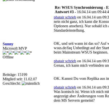
Re: WSUS Synchronisierung - E
Antwort #3 -
16.04.14 um 09:44:
phatair schrieb
on 16.04.14 um 09:3
nein nicht ganz, ich kann die Kons
Optionen ansehen). Nur sobald ich a
Standardeinstellung.
OK, und seit wann ist das so? Au
Sunny
wsus.de/faq Unbedingt auf der Starts
Microsoft MVP
beim Mainstream WSUS beginnen.
Offline
phatair schrieb
on 16.04.14 um 09:3
Genau, ich kann mich verbinden und
Beiträge: 15199
OK. Kannst Du vom Replika aus im
Mitglied seit: 11.02.07
Geschlecht:
phatair schrieb
on 16.04.14 um 09:3
Was komisch ist. Wenn ich mich mit
angezeigt aber Änderungen vom Rep
dem MS Servern gemeint?