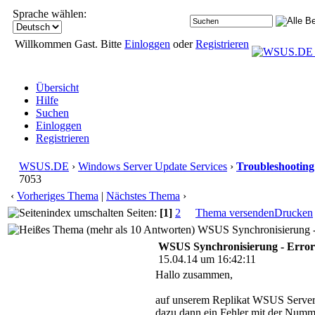
Sprache wählen:
Willkommen Gast. Bitte
Einloggen
oder
Registrieren
Übersicht
Hilfe
Suchen
Einloggen
Registrieren
WSUS.DE
›
Windows Server Update Services
›
Troubleshooting
7053
‹
Vorheriges Thema
|
Nächstes Thema
›
Seiten:
[1]
2
Thema versenden
Drucken
WSUS Synchronisierung - 
WSUS Synchronisierung - Error
15.04.14 um 16:42:11
Hallo zusammen,
auf unserem Replikat WSUS Server e
dazu dann ein Fehler mit der Numm