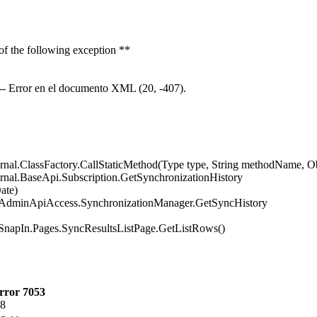
 of the following exception **
-- Error en el documento XML (20, -407).
rnal.ClassFactory.CallStaticMethod(Type type, String methodName, Obj
rnal.BaseApi.Subscription.GetSynchronizationHistory
ate)
.AdminApiAccess.SynchronizationManager.GetSyncHistory
SnapIn.Pages.SyncResultsListPage.GetListRows()
rror 7053
58