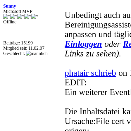
Sunny
Microsoft MVP
Unbedingt auch a
Offline
Bereinigungsassist
anpassen und tägli
Einloggen
oder
Re
Beiträge: 15199
Mitglied seit: 11.02.07
Links zu sehen).
Geschlecht:
phatair schrieb
on 
EDIT:
Ein weiterer Event
Die Inhaltsdatei k
Ursache:File cert v
origen: