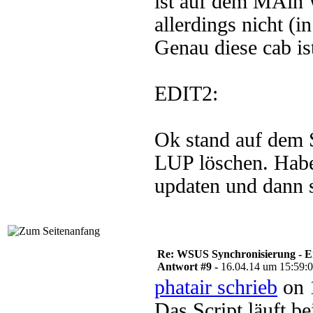
ist auf dem MAin
allerdings nicht (
Genau diese cab is
EDIT2:
Ok stand auf dem 
LUP löschen. Habe
updaten und dann 
Re: WSUS Synchronisierung - E
Antwort #9 -
16.04.14 um 15:59:
phatair schrieb
on 
Das Script läuft b