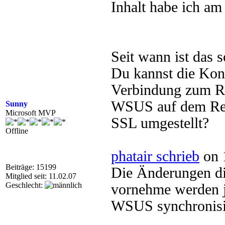
Inhalt habe ich am
Seit wann ist das 
Du kannst die Kons
Verbindung zum Rep
WSUS auf dem Repl
Sunny
Microsoft MVP
SSL umgestellt?
Offline
phatair schrieb
on 
Beiträge: 15199
Die Änderungen d
Mitglied seit: 11.02.07
Geschlecht:
vornehme werden j
WSUS synchronisi