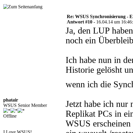
Re: WSUS Synchronisierung - E
Antwort #10 -
16.04.14 um 16:46
Ja, den LUP haben 
noch ein Überbleib
Ich habe nun in d
Historie gelösht un
wenn ich die Sync
phatair
Jetzt habe ich nur
WSUS Senior Member
Replikat PCs in e
Offline
WSUS erscheinen si
I Love WSUS!