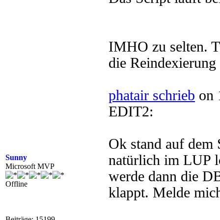
IMHO zu selten. T
die Reindexierung 
phatair schrieb
on 
EDIT2:
Ok stand auf dem 
natürlich im LUP 
Sunny
Microsoft MVP
werde dann die DB
Offline
klappt. Melde mic
Beiträge: 15199