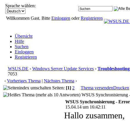
Sprache wählen:
Willkommen Gast. Bitte
Einloggen
oder
Registrieren
Übersicht
Hilfe
Suchen
Einloggen
Registrieren
WSUS.DE
›
Windows Server Update Services
›
Troubleshooting
7053
‹
Vorheriges Thema
|
Nächstes Thema
›
Seiten:
[1]
2
Thema versenden
Drucken
WSUS Synchronisierung - 
WSUS Synchronisierung - Error
15.04.14 um 16:42:11
Hallo zusammen,