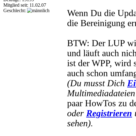
Mitglied seit: 11.02.07
Geschlecht:
Wenn Du die Updat
die Bereinigung er
BTW: Der LUP wird
und läuft auch ni
ist der WPP, wird 
auch schon umfang
(Du musst Dich
Ei
Multimediadateien 
paar HowTos zu 
oder
Registrieren
sehen).