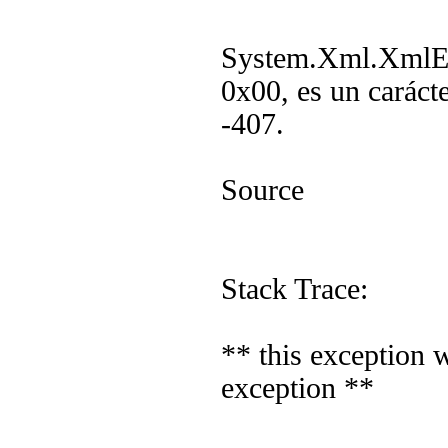
System.Xml.XmlExc
0x00, es un caráct
-407.
Source
Stack Trace:
** this exception 
exception **