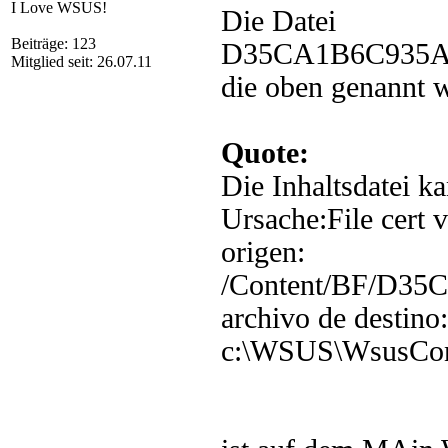
I Love WSUS!
Die Datei
Beiträge: 123
D35CA1B6C935A
Mitglied seit: 26.07.11
die oben genannt 
Quote:
Die Inhaltsdatei k
Ursache:File cert v
origen:
/Content/BF/D3
archivo de destino:
c:\WSUS\WsusCo