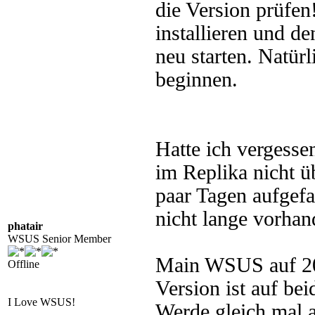
die Version prüfen!
installieren und d
neu starten. Natü
beginnen.
Hatte ich vergess
im Replika nicht ü
paar Tagen aufgefal
nicht lange vorhan
phatair
WSUS Senior Member
Main WSUS auf 20
Offline
Version ist auf be
I Love WSUS!
Werde gleich mal a