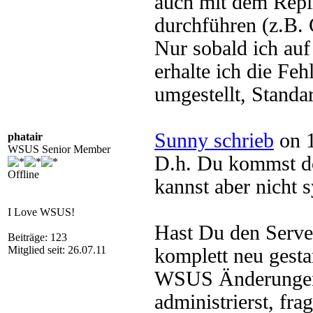
auch mit dem Repli
durchführen (z.B. 
Nur sobald ich auf
erhalte ich die Fe
umgestellt, Standa
Sunny schrieb
on 1
phatair
WSUS Senior Member
D.h. Du kommst d
Offline
kannst aber nicht 
I Love WSUS!
Hast Du den Serve
Beiträge: 123
Mitglied seit: 26.07.11
komplett neu gest
WSUS Änderungen
administrierst, fr