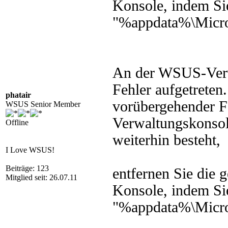
Konsole, indem Si
"%appdata%\Micro
An der WSUS-Verwa
Fehler aufgetreten
phatair
vorübergehender Fe
WSUS Senior Member
Verwaltungskonsole
Offline
weiterhin besteht,
I Love WSUS!
Beiträge: 123
entfernen Sie die g
Mitglied seit: 26.07.11
Konsole, indem Si
"%appdata%\Micro