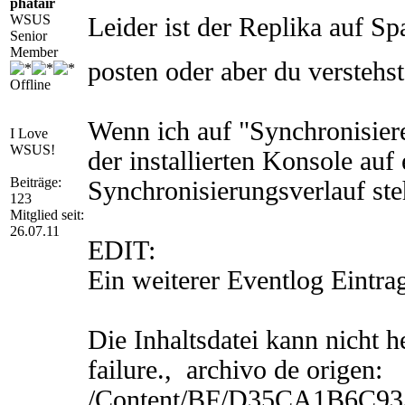
phatair
WSUS
Leider ist der Replika auf Sp
Senior
Member
posten oder aber du verstehs
Offline
Wenn ich auf "Synchronisiere
I Love
WSUS!
der installierten Konsole au
Beiträge:
Synchronisierungsverlauf ste
123
Mitglied seit:
26.07.11
EDIT:
Ein weiterer Eventlog Eintra
Die Inhaltsdatei kann nicht h
failure., archivo de origen:
/Content/BF/D35CA1B6C93