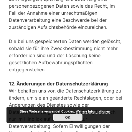
personenbezogenen Daten sowie das Recht, im
Fall der Annahme einer unrechtmäßigen
Datenverarbeitung eine Beschwerde bei der
zuständigen Aufsichtsbehörde einzureichen.
Die bei uns gespeicherten Daten werden gelöscht,
sobald sie für ihre Zweckbestimmung nicht mehr
erforderlich sind und der Löschung keine
gesetzlichen Aufbewahrungspflichten
entgegenstehen.
12. Änderungen der Datenschutzerklärung
Wir behalten uns vor, die Datenschutzerklärung zu
ändern, um sie an geänderte Rechtslagen, oder bei
Änderungen des Dienstes sowie der
Diese Webseite verwendet Cookies.
Weitere Informationen
Datenverarbeitung anzupassen. Dies gilt jedoch
OK
nur im Hinblick auf Erklärungen zur
Datenverarbeitung. Sofern Einwilligungen der