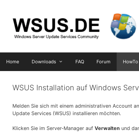
Zum
Inhalt
springen
Home
Downloads
FAQ
Forum
HowTo
WSUS Installation auf Windows Ser
Melden Sie sich mit einem administrativen Account 
Update Services (WSUS) installieren möchten.
Klicken Sie im Server-Manager auf
Verwalten
und da